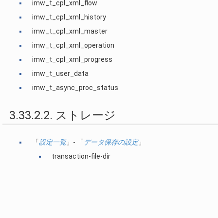
imw_t_cpl_xml_flow
imw_t_cpl_xml_history
imw_t_cpl_xml_master
imw_t_cpl_xml_operation
imw_t_cpl_xml_progress
imw_t_user_data
imw_t_async_proc_status
3.33.2.2. ストレージ
「
設定一覧
」- 「
データ保存の設定
」
transaction-file-dir