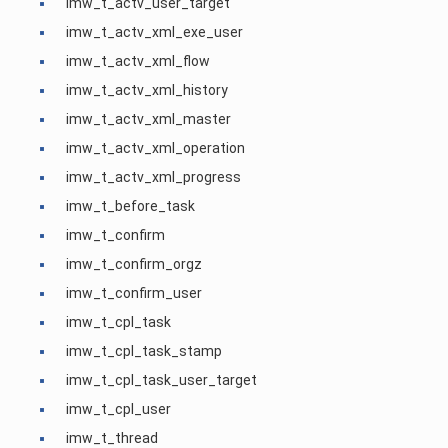
imw_t_actv_user_target
imw_t_actv_xml_exe_user
imw_t_actv_xml_flow
imw_t_actv_xml_history
imw_t_actv_xml_master
imw_t_actv_xml_operation
imw_t_actv_xml_progress
imw_t_before_task
imw_t_confirm
imw_t_confirm_orgz
imw_t_confirm_user
imw_t_cpl_task
imw_t_cpl_task_stamp
imw_t_cpl_task_user_target
imw_t_cpl_user
imw_t_thread