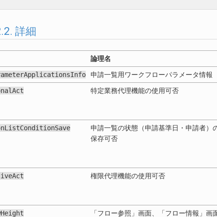
.2.2. 詳細
論理名
rameterApplicationsInfo
申請一覧用ワークフローパラメータ情報
onalAct
特定業務代理機能の使用可否
onListConditionSave
申請一覧の状態（申請基準日・申請者）
保存可否
tiveAct
権限代理機能の使用可否
wHeight
「フロー参照」画面、「フロー情報」画