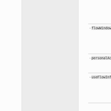
-
flowWindo
-
personalA
-
useFlowIn