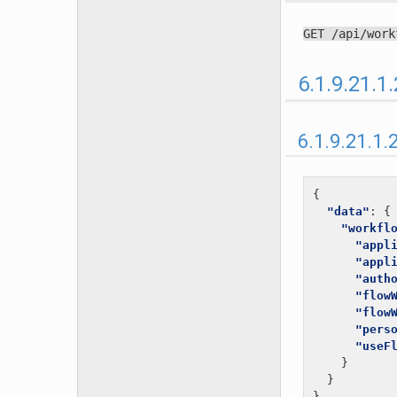
GET
/api/work
6.1.9.2
6.1.9.21.1.
{
"data"
:
{
"workfl
"appl
"appl
"auth
"flow
"flow
"pers
"useF
}
}
}