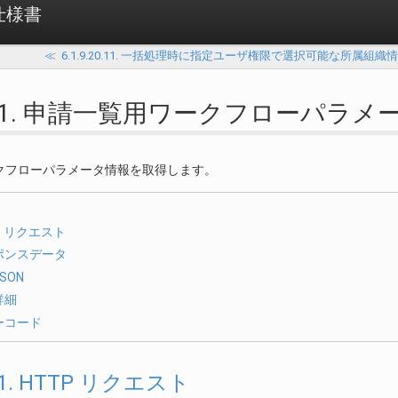
 仕様書
≪
6.1.9.20.11. 一括処理時に指定ユーザ権限で選択可能な所属組織
.21.1. 申請一覧用ワークフローパラ
クフローパラメータ情報を取得します。
P リクエスト
ポンスデータ
SON
詳細
ーコード
.1.1. HTTP リクエスト