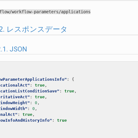
flow/workflow-parameters/applications
1.1.2. レスポンスデータ
2.1. JSON
owParameterApplicationsInfo"
:
{
icationalAct"
:
true
,
icationListConditionSave"
:
true
,
oritativeAct"
:
true
,
WindowHeight"
:
0
,
WindowWidth"
:
0
,
onalAct"
:
true
,
lowInfoAndHistoryInfo"
:
true