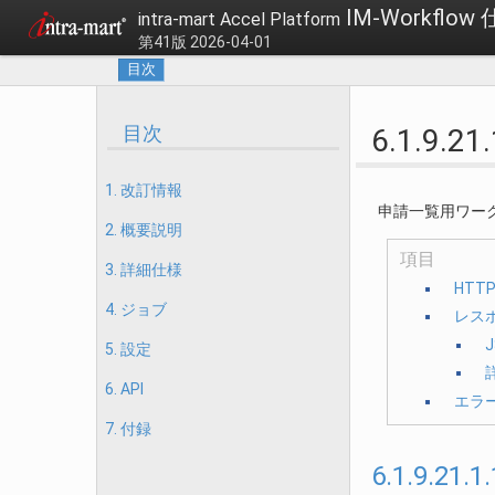
IM-Workflow
intra-mart Accel Platform
第41版 2026-04-01
目次
目次
6.1.9
1. 改訂情報
申請一覧用ワー
2. 概要説明
項目
3. 詳細仕様
HTT
4. ジョブ
レス
J
5. 設定
6. API
エラ
7. 付録
6.1.9.21