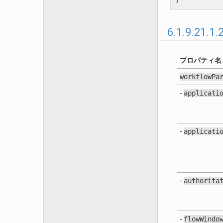
6.1.9.21.1
プロパティ名
workflowPa
-
applicati
-
applicati
-
authorita
-
flowWindo