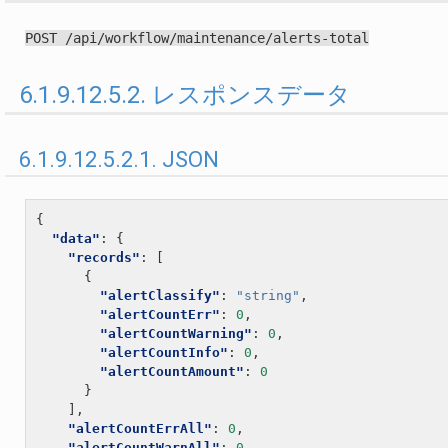
POST
/api/workflow/maintenance/alerts-total
6.1.9.12.5.2. レスポンスデータ
6.1.9.12.5.2.1. JSON
{
"data"
:
{
"records"
:
[
{
"alertClassify"
:
"string"
,
"alertCountErr"
:
0
,
"alertCountWarning"
:
0
,
"alertCountInfo"
:
0
,
"alertCountAmount"
:
0
}
],
"alertCountErrAll"
:
0
,
"alertCountWarnAll"
:
0
,