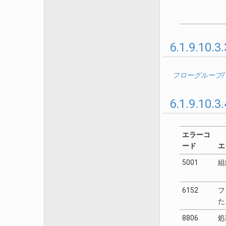
6.1.9.1
フローグループ
6.1.9.1
エラーコ
ード
エ
5001
組
6152
フ
た
8806
処