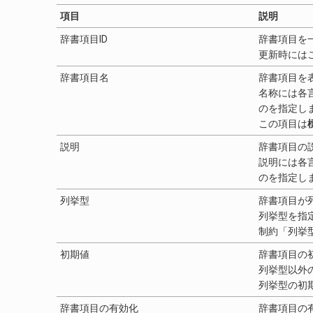
項目
説明
辞書項目ID
辞書項目を
更新時には
辞書項目名
辞書項目を
名称には各
のを指定し
この項目は
説明
辞書項目の
説明には各
のを指定し
列挙型
辞書項目が
列挙型を指
制約「列挙
初期値
辞書項目の
列挙型以外
列挙型の初
辞書項目の有効化
辞書項目の