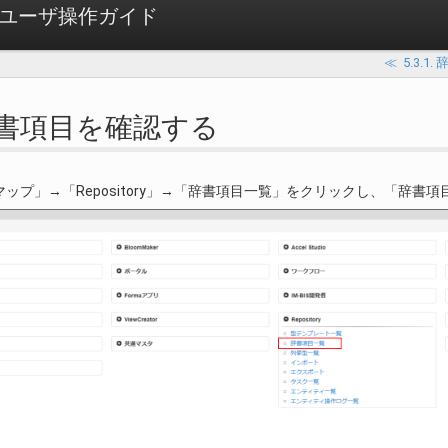
ory ユーザ操作ガイド
≪
5.3.
. 辞書項目を確認する
ップ」→「Repository」→「辞書項目一覧」をクリックし、「辞書