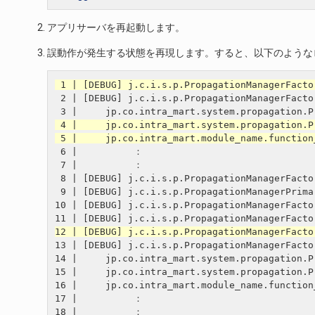
アプリサーバを再起動します。
誤動作が発生する状態を再現します。すると、以下のような
 2 | [DEBUG] j.c.i.s.p.PropagationManagerFacto
 6 |          ：

 7 |          ：

 8 | [DEBUG] j.c.i.s.p.PropagationManagerFacto
 9 | [DEBUG] j.c.i.s.p.PropagationManagerPrima
10 | [DEBUG] j.c.i.s.p.PropagationManagerFacto
13 | [DEBUG] j.c.i.s.p.PropagationManagerFacto
14 |     jp.co.intra_mart.system.propagation.P
15 |     jp.co.intra_mart.system.propagation.P
16 |     jp.co.intra_mart.module_name.function
17 |          ：
