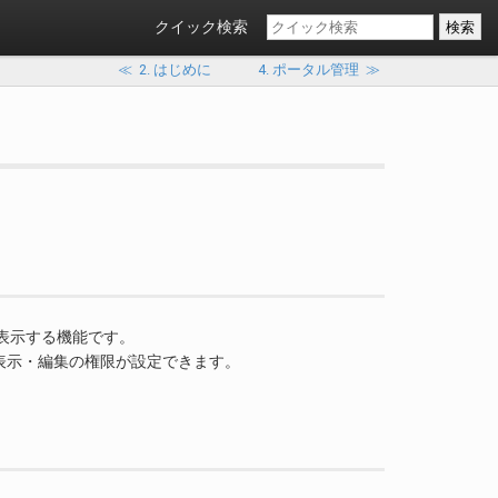
クイック検索
≪
2. はじめに
4. ポータル管理
≫
て表示する機能です。
表示・編集の権限が設定できます。