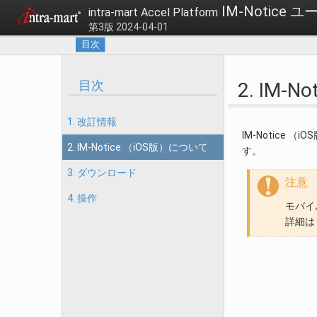
IM-Notice
intra-mart Accel Platform
第3版 2024-04-01
目次
目次
2. IM-
1. 改訂情報
IM-Notice 
2. IM-Notice （iOS版）について
す。
3. ダウンロード
注意
4. 操作
モバイ
詳細は