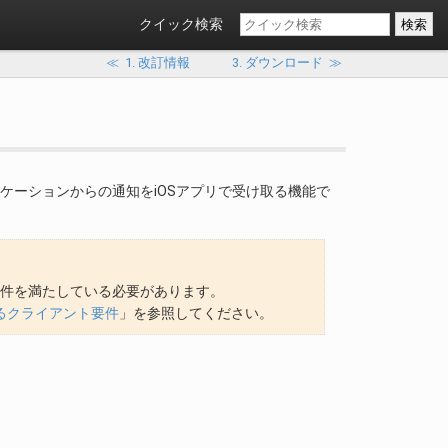
クイック検索
≪
1. 改訂情報
3. ダウンロード
≫
さまざまなアプリケーションからの通知をiOSアプリで受け取る機能で
要件を満たしている必要があります。
るクライアント要件
」を参照してください。