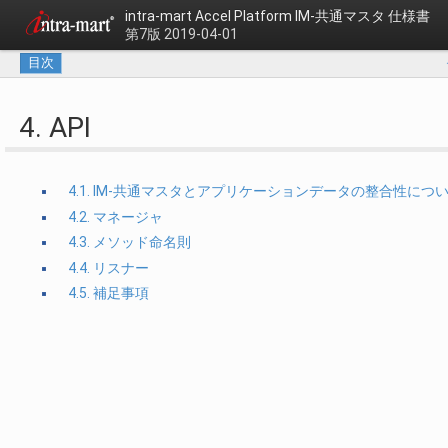
intra-mart Accel Platform
IM-共通マスタ 仕様書
第7版 2019-04-01
目次
4. API
4.1. IM-共通マスタとアプリケーションデータの整合性につ
4.2. マネージャ
4.3. メソッド命名則
4.4. リスナー
4.5. 補足事項