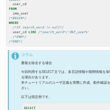
user_cd
FROM
imm_user
/*BEGIN*/
WHERE
/*IF search_word != null*/
user_cd
LIKE
/*search_word*/
'dbf_user%'
/*END*/
/*END*/
コラム
重複を除去する場合
今回利用するSELECT文では、多言語情報や期間情報
る場合があります。
本チュートリアルのユーザ定義を実際に作成、動作確認
さい。
以下は指定例です。
SELECT