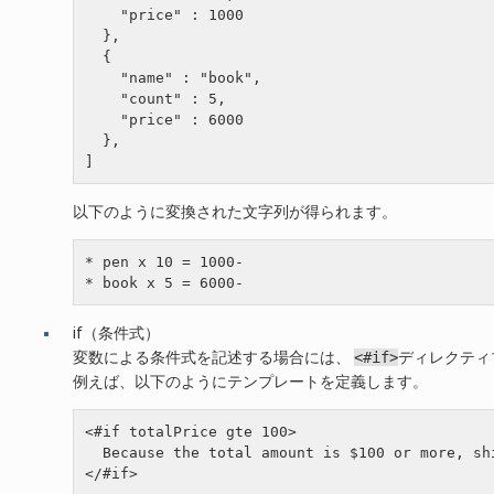
    "price" : 1000

  },

  {

    "name" : "book",

    "count" : 5,

    "price" : 6000

  },

]
以下のように変換された文字列が得られます。
* pen x 10 = 1000-

if（条件式）
変数による条件式を記述する場合には、
<#if>
ディレクティ
例えば、以下のようにテンプレートを定義します。
<#if totalPrice gte 100>

  Because the total amount is $100 or more, shi