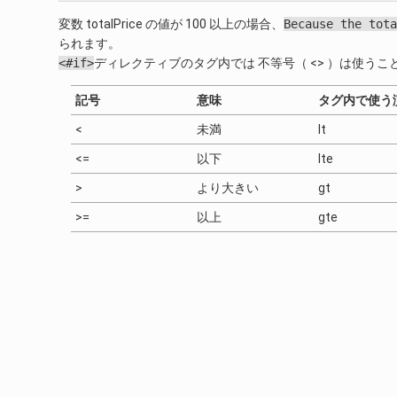
変数 totalPrice の値が 100 以上の場合、
Because
the
tota
られます。
<#if>
ディレクティブのタグ内では 不等号（ <> ）は使
記号
意味
タグ内で使う
<
未満
lt
<=
以下
lte
>
より大きい
gt
>=
以上
gte