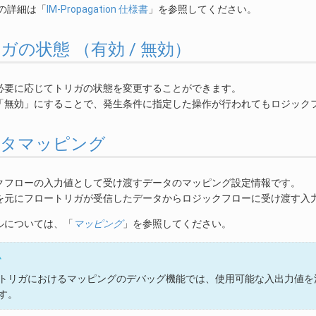
on の詳細は「
IM-Propagation 仕様書
」を参照してください。
 トリガの状態 （有効 / 無効）
必要に応じてトリガの状態を変更することができます。
「無効」にすることで、発生条件に指定した操作が行われてもロジック
 データマッピング
クフローの入力値として受け渡すデータのマッピング設定情報です。
を元にフロートリガが受信したデータからロジックフローに受け渡す入
ルについては、「
マッピング
」を参照してください。
ム
トリガにおけるマッピングのデバッグ機能では、使用可能な入出力値を
す。