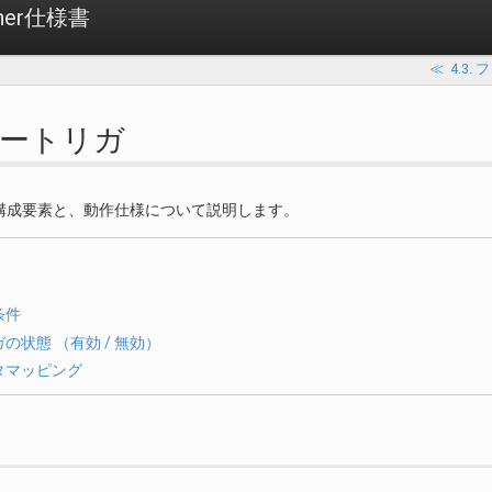
igner仕様書
≪
4.3
フロートリガ
構成要素と、動作仕様について説明します。
条件
の状態 （有効 / 無効）
タマッピング