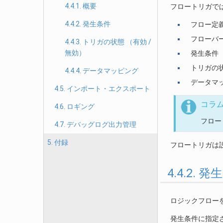
4.4.1. 概要
フロートリガで
4.4.2. 発生条件
フロー定義
フローバ
4.4.3. トリガの状態 （有効 /
無効）
発生条件
トリガの状
4.4.4. データマッピング
データマ
4.5. インポート・エクスポート
コラ
4.6. ロギング
フロー
4.7. デバッグログ出力管理
5. 付録
フロートリガは
4.4.2. 
ロジックフロー
発生条件に指定さ