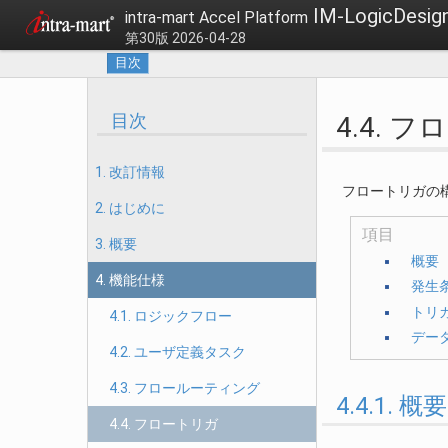
IM-LogicDes
intra-mart Accel Platform
第30版 2026-04-28
目次
目次
4.4. 
1. 改訂情報
フロートリガの
2. はじめに
項目
3. 概要
概要
4. 機能仕様
発生
トリガ
4.1. ロジックフロー
デー
4.2. ユーザ定義タスク
4.3. フロールーティング
4.4.1. 概要
4.4. フロートリガ