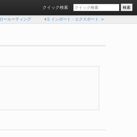
クイック検索
. フロールーティング
4.5. インポート・エクスポート
≫