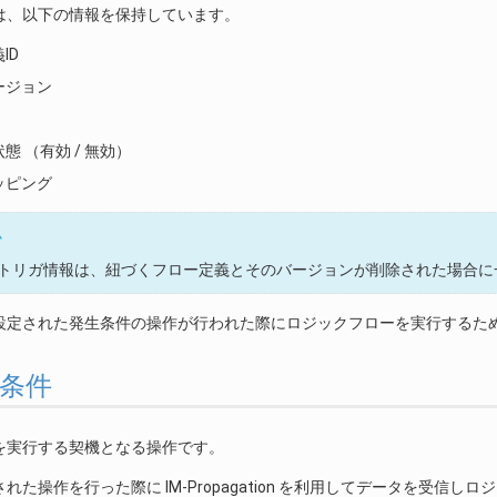
は、以下の情報を保持しています。
ID
ージョン
態 （有効 / 無効）
ッピング
ム
トリガ情報は、紐づくフロー定義とそのバージョンが削除された場合に
設定された発生条件の操作が行われた際にロジックフローを実行するた
発生条件
を実行する契機となる操作です。
れた操作を行った際に IM-Propagation を利用してデータを受信し