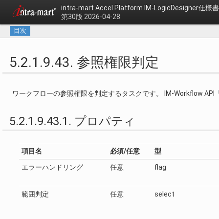
intra-mart Accel Platform
IM-LogicDesigner仕様書
第30版 2026-04-28
目次
5.2.1.9.43. 参照権限判定
ワークフローの参照権限を判定するタスクです。 IM-Workflow API
5.2.1.9.43.1. プロパティ
項目名
必須/任意
型
エラーハンドリング
任意
flag
範囲判定
任意
select