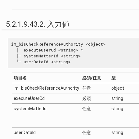
5.2.1.9.43.2. 入力値
im_bisCheckReferenceAuthority <object>

  ├─ executeUserCd <string> *

  ├─ systemMatterId <string>

項目名
必須/任意
型
im_bisCheckReferenceAuthority
任意
object
executeUserCd
必須
string
systemMatterId
任意
string
userDataId
任意
string