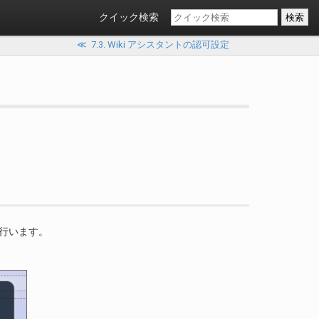
クイック検索
≪
7.3. Wiki アシスタントの認可設定
を行います。