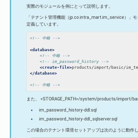
実際のモジュールを例にとって説明します。
「テナント管理機能（jp.co.intra_mart.im_se
定義しています。
<!-- 中略 -->
<database>
<!-- 中略 -->
<!-- im_password_history -->
<create-file>
products/import/basic/im_t
</database>
<!-- 中略 -->
また、 <STORAGE_PATH>/system/products/impo
im_password_history-ddl.sql
im_password_history-ddl_sqlserver.sql
この場合のテナント環境セットアップは次のように動作