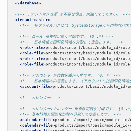
</database>
<!-- テナントマスタ系 ※不要な場合、削除してください。 -->
<tenant-master>
<!--  各ファイルパスには、SystemStorageからの相対パス
<!-- ロール ※複数定義が可能です。 [0..*] -->
<!--  基本情報と国際化情報を分割して定義します。 -->
<role-file>
products/import/basic/module_id/role
<role-file>
products/import/basic/module_id/role
<role-file>
products/import/basic/module_id/role
<role-file>
products/import/basic/module_id/role
<!-- アカウント ※複数定義が可能です。 [0..*] -->
<!--  基本情報のみ定義します。（アカウントには国際化情報が
<account-file>
products/import/basic/module_id/a
<!-- カレンダー -->
<!-- カレンダー:カレンダー ※複数定義が可能です。 [0..*]
<!-- 基本情報と国際化情報を分割して定義します。 -->
<calendar-file>
products/import/basic/module_id/
<calendar-file>
products/import/basic/module_id/
<calendar-file>
products/import/basic/module_id/