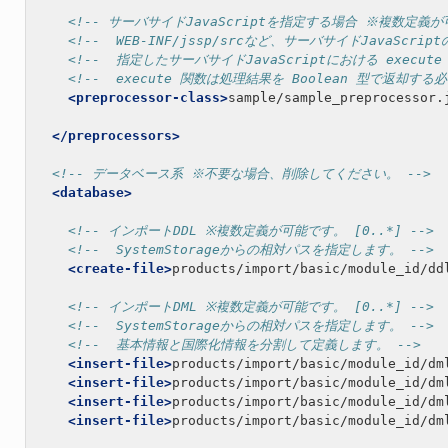
<!-- サーバサイドJavaScriptを指定する場合 ※複数定義が可
<!--  WEB-INF/jssp/srcなど、サーバサイドJavaS
<!--  指定したサーバサイドJavaScriptにおける execut
<!--  execute 関数は処理結果を Boolean 型で返却する
<preprocessor-class>
sample/sample_preprocessor.
</preprocessors>
<!-- データベース系 ※不要な場合、削除してください。 -->
<database>
<!-- インポートDDL ※複数定義が可能です。 [0..*] -->
<!--  SystemStorageからの相対パスを指定します。 -->
<create-file>
products/import/basic/module_id/dd
<!-- インポートDML ※複数定義が可能です。 [0..*] -->
<!--  SystemStorageからの相対パスを指定します。 -->
<!--  基本情報と国際化情報を分割して定義します。 -->
<insert-file>
products/import/basic/module_id/dm
<insert-file>
products/import/basic/module_id/dm
<insert-file>
products/import/basic/module_id/dm
<insert-file>
products/import/basic/module_id/dm