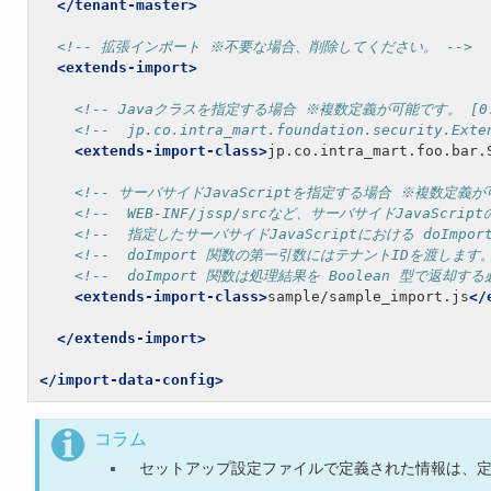
</tenant-master>
<!-- 拡張インポート ※不要な場合、削除してください。 -->
<extends-import>
<!-- Javaクラスを指定する場合 ※複数定義が可能です。 [0..
<!--  jp.co.intra_mart.foundation.securi
<extends-import-class>
jp.co.intra_mart.foo.bar.
<!-- サーバサイドJavaScriptを指定する場合 ※複数定義が可
<!--  WEB-INF/jssp/srcなど、サーバサイドJavaS
<!--  指定したサーバサイドJavaScriptにおける doImpo
<!--  doImport 関数の第一引数にはテナントIDを渡します。
<!--  doImport 関数は処理結果を Boolean 型で返却す
<extends-import-class>
sample/sample_import.js
</
</extends-import>
</import-data-config>
コラム
セットアップ設定ファイルで定義された情報は、