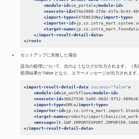
<module-id>
im_portal
</module-id>
<execute-id>
674e2988-2fde-41fa-bc43-4b
<import-type>
EXTENSION
</import-type>
<importer-id>
jp.co.intra_mart.system.s
<target-name>
jp.co.intra_mart.foundati
</import-result-detail-data>
</root>
セットアップに失敗した場合
該当の処理について、次のようなログが出力されます。（失
処理結果が false となり、エラーメッセージが出力されます
<import-result-detail-data
success=
"false"
>
<module-id>
im_workflow
</module-id>
<execute-id>
36b27536-5a95-46d2-9752-489b26
<import-type>
DML
</import-type>
<importer-id>
jp.co.intra_mart.import.Stand
<target-name>
products/import/basic/im_work
<message>
[E.IWP.IMPORTEXPORT.IMPORTER.1
</import-result-detail-data>