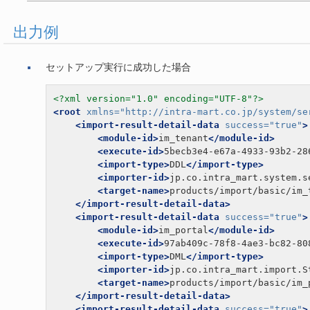
出力例
セットアップ実行に成功した場合
<?xml version="1.0" encoding="UTF-8"?>
<root
xmlns=
"http://intra-mart.co.jp/system/se
<import-result-detail-data
success=
"true"
>
<module-id>
im_tenant
</module-id>
<execute-id>
5becb3e4-e67a-4933-93b2-28
<import-type>
DDL
</import-type>
<importer-id>
jp.co.intra_mart.system.s
<target-name>
products/import/basic/im_
</import-result-detail-data>
<import-result-detail-data
success=
"true"
>
<module-id>
im_portal
</module-id>
<execute-id>
97ab409c-78f8-4ae3-bc82-80
<import-type>
DML
</import-type>
<importer-id>
jp.co.intra_mart.import.S
<target-name>
products/import/basic/im_
</import-result-detail-data>
<import-result-detail-data
success=
"true"
>