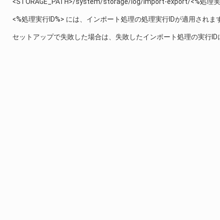
<STORAGE_PATH>/system/storage/log/import-export/<%処理実
<%処理実行ID%> には、インポート処理の処理実行IDが適用されま
セットアップで失敗した場合は、失敗したインポート処理の実行I