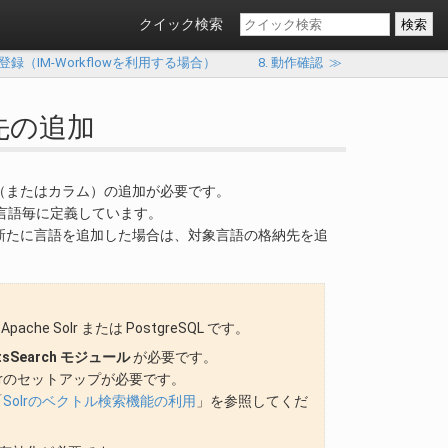
クイック検索
タ登録（IM-Workflowを利用する場合）
8. 動作確認
≫
先の追加
（またはカラム）の追加が必要です。
納先は言語毎に定義しています。
新たに言語を追加した場合は、対象言語の格納先を追
ache Solr または PostgreSQL です。
ntsSearch モジュール
が必要です。
che Solrのセットアップが必要です。
「
Solrのベクトル検索機能の利用
」を参照してくだ