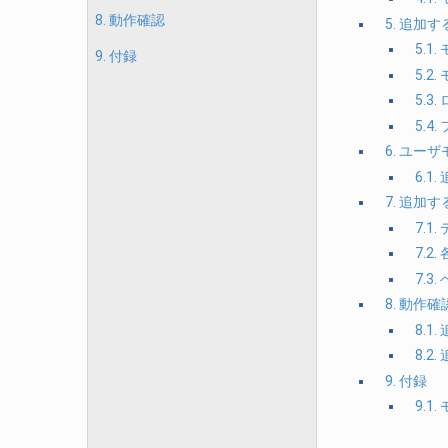
8. 動作確認
5. 追
5.
9. 付録
5.
5.3
5.4
6. ユー
6.
7. 追加
7.
7.2
7.
8. 動作確
8.1
8.
9. 付録
9.