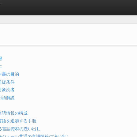
ド
報
に
. 本書の目的
. 前提条件
. 対象読者
. 用語解説
. 言語情報の構成
. 言語を追加する手順
する言語資材の洗い出し
1. モジュール共通の言語情報の洗い出し