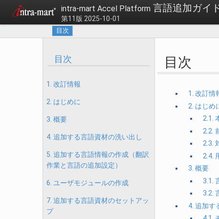
言語追加ガイ
intra-mart Accel Platform
第11版 2025-10-01
目次
目次
目次
1. 改訂情報
1. 改訂情
2. はじめに
2. はじめ
2.1
3. 概要
2.2
4. 追加する言語資材の洗い出し
2.3
5. 追加する言語情報の作成（翻訳
2.4
作業と言語の追加設定）
3. 概要
3.1
6. ユーザモジュールの作成
3.2
7. 追加する言語資材のセットアッ
4. 追加
プ
4.