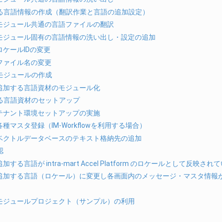
加する言語情報の作成（翻訳作業と言語の追加設定）
1. モジュール共通の言語ファイルの翻訳
2. モジュール固有の言語情報の洗い出し・設定の追加
. ロケールIDの変更
. ファイル名の変更
ザモジュールの作成
1. 追加する言語資材のモジュール化
する言語資材のセットアップ
1. テナント環境セットアップの実施
. 各種マスタ登録（IM-Workflowを利用する場合）
3. ベクトルデータベースのテキスト格納先の追加
認
. 追加する言語が intra-mart Accel Platform のロケールとして反映
2. 追加する言語（ロケール）に変更し各画面内のメッセージ・マスタ情
1. モジュールプロジェクト（サンプル）の利用