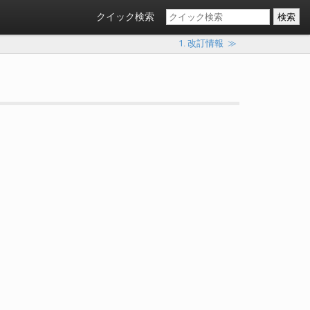
クイック検索
1. 改訂情報
≫