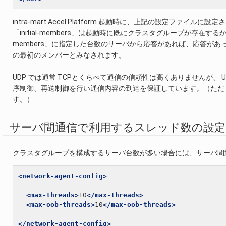
intra-mart Accel Platform 起動時に、上記の設定
「initial-members」は起動時に既にクラスタグループが存在す
members」に指定した台数のサーバから応答があれば、応答が
の最初のメンバーとみなされます。
UDP では通常 TCPとくらべて通信の信頼性は高くありませんが、
序制御、再送制御を行い通信内容の到達を保証しています。（ただ
す。）
サーバ間通信で利用するスレッド数の設定
クラスタグループを構成するサーバ台数が多い場合には、サーバ間
<network-agent-config>
<max-threads>
10
</max-threads>
<max-oob-threads>
10
</max-oob-threads>
</network-agent-config>