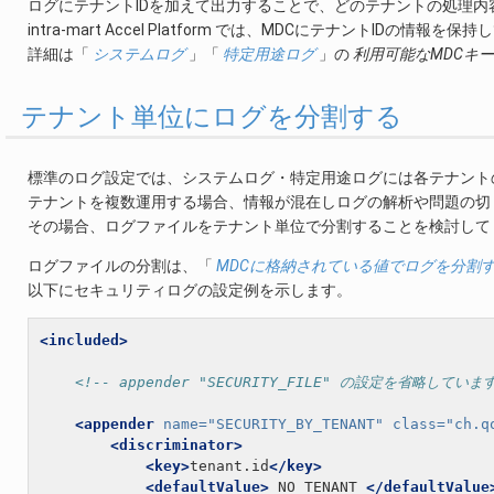
ログにテナントIDを加えて出力することで、どのテナントの処理内
intra-mart Accel Platform では、MDCにテナントIDの情報を
詳細は「
システムログ
」「
特定用途ログ
」の
利用可能なMDCキー
テナント単位にログを分割する
標準のログ設定では、システムログ・特定用途ログには各テナント
テナントを複数運用する場合、情報が混在しログの解析や問題の切
その場合、ログファイルをテナント単位で分割することを検討して
ログファイルの分割は、「
MDCに格納されている値でログを分割
以下にセキュリティログの設定例を示します。
<included>
<!-- appender "SECURITY_FILE" の設定を省略していま
<appender
name=
"SECURITY_BY_TENANT"
class=
"ch.q
<discriminator>
<key>
tenant.id
</key>
<defaultValue>
_NO_TENANT_
</defaultValue