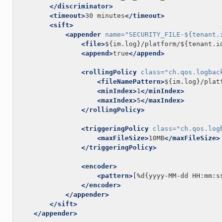
</discriminator>
<timeout>
30 minutes
</timeout>
<sift>
<appender
name=
"SECURITY_FILE-${tenant.
<file>
${im.log}/platform/${tenant.i
<append>
true
</append>
<rollingPolicy
class=
"ch.qos.logbac
<fileNamePattern>
${im.log}/plat
<minIndex>
1
</minIndex>
<maxIndex>
5
</maxIndex>
</rollingPolicy>
<triggeringPolicy
class=
"ch.qos.log
<maxFileSize>
10MB
</maxFileSize>
</triggeringPolicy>
<encoder>
<pattern>
[%d{yyyy-MM-dd HH:mm:s
</encoder>
</appender>
</sift>
</appender>