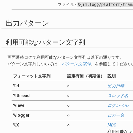
ファイル -
${im.log}/platform/tran
出力パターン
利用可能なパターン文字列
画面遷移ログで利用可能なパターン文字列は以下の通りです。
パターン文字列については「
パターン文字列
」を参照してください
フォーマット文字列
設定有無（初期値）
説明
%d
○
出力日時
%thread
○
スレッド名
%level
○
ログレベル
%logger
○
ロガー名
%X
○
MDC
利用可能なキ