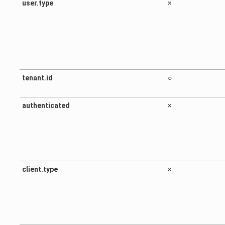
user.type
×
tenant.id
○
authenticated
×
client.type
×