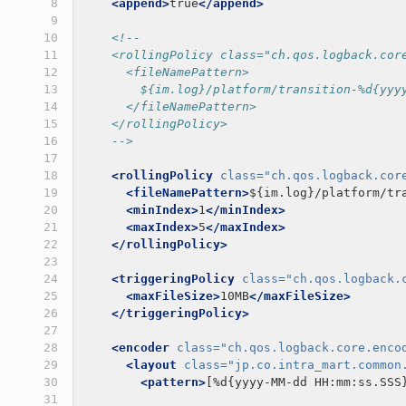
 8

<append>
true
</append>
 9

10

<!--
11

    <rollingPolicy class="ch.qos.logback.cor
12

      <fileNamePattern>
13

        ${im.log}/platform/transition-%d{yyy
14

      </fileNamePattern>
15

    </rollingPolicy>
16

    -->
17

18

<rollingPolicy
class=
"ch.qos.logback.cor
19

<fileNamePattern>
${im.log}/platform/tr
20

<minIndex>
1
</minIndex>
21

<maxIndex>
5
</maxIndex>
22

</rollingPolicy>
23

24

<triggeringPolicy
class=
"ch.qos.logback.
25

<maxFileSize>
10MB
</maxFileSize>
26

</triggeringPolicy>
27

28

<encoder
class=
"ch.qos.logback.core.enco
29

<layout
class=
"jp.co.intra_mart.common
30

<pattern>
[%d{yyyy-MM-dd HH:mm:ss.SSS
31
