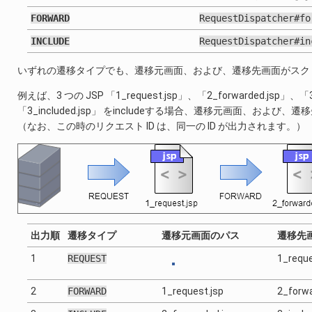
FORWARD
RequestDispatcher#fo
INCLUDE
RequestDispatcher#in
いずれの遷移タイプでも、遷移元画面、および、遷移先画面がスク
例えば、3 つの JSP 「1_request.jsp」、「2_forwarded.jsp」、「3
「3_included.jsp」 をincludeする場合、遷移元画面、お
（なお、この時のリクエスト ID は、同一の ID が出力されます。）
出力順
遷移タイプ
遷移元画面のパス
遷移先
1
REQUEST
1_reque
2
FORWARD
1_request.jsp
2_forwa