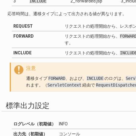
3
INCLUDE
2_forwarded.jsp
3_inclu
応答時間は、遷移タイプによって出力される値が異なります。
REQUEST
リクエストの処理開始から、レスポ
FORWARD
リクエストの処理開始から、
FORWAR
す。
INCLUDE
リクエストの処理開始から、
INCLUD
注意
遷移タイプ
FORWARD
、および、
INCLUDE
のログは、
Serv
れます。（
ServletContext
経由で
RequestDispatche
標準出力設定
ログレベル（初期値）
INFO
出力先（初期値）
コンソール