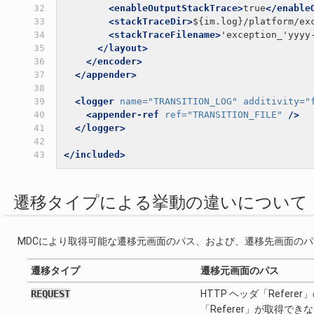
32

<enableOutputStackTrace>
true
</enable
33

<stackTraceDir>
${im.log}/platform/ex
34

<stackTraceFilename>
'exception_'yyyy
35

</layout>
36

</encoder>
37

</appender>
38

39

<logger
name=
"TRANSITION_LOG"
additivity=
"
40

<appender-ref
ref=
"TRANSITION_FILE"
/>
41

</logger>
42

43
</included>
遷移タイプによる挙動の違いについて
MDCにより取得可能な遷移元画面のパス、および、遷移先画面の
遷移タイプ
遷移元画面のパス
REQUEST
HTTP ヘッダ「Refer
「Referer」が取得で