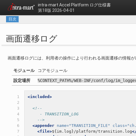
intra-mart Accel Platform
ログ仕様書
第18版 2026-04-01
目次
画面遷移ログ
画面遷移ログには、利用者の操作により行われる画面遷移の情報が
モジュール
コアモジュール
設定場所
%CONTEXT_PATH%/WEB-INF/conf/log/im_logge
 1

<included>
 2

 3

<!--
 4

     - TRANSITION_LOG
 5

    -->
 6

<appender
name=
"TRANSITION_FILE"
class=
"ch
 7

<file>
${im.log}/platform/transition.log
<