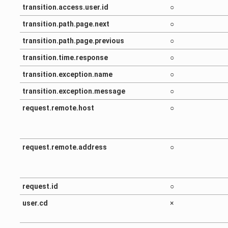
transition.access.user.id
○
transition.path.page.next
○
transition.path.page.previous
○
transition.time.response
○
transition.exception.name
○
transition.exception.message
○
request.remote.host
○
request.remote.address
○
request.id
○
user.cd
×