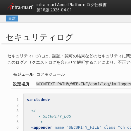
intra-mart Accel Platform
ログ仕様書
第18版 2026-04-01
目次
セキュリティログ
セキュリティログには、認証・認可の結果などのセキュリティに関
このログとリクエストログを合わせて解析することにより、不正ア
モジュール
コアモジュール
設定場所
%CONTEXT_PATH%/WEB-INF/conf/log/im_logge
 1

<included>
 2

 3

<!--
 4

     - SECURITY_LOG
 5

    -->
 6

<appender
name=
"SECURITY_FILE"
class=
"ch.q