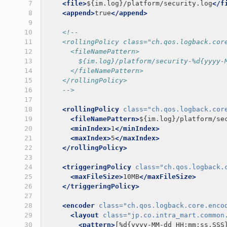
 7

<file>
${im.log}/platform/security.log
</f
 8

<append>
true
</append>
 9

10

<!--
11

    <rollingPolicy class="ch.qos.logback.cor
12

      <fileNamePattern>
13

        ${im.log}/platform/security-%d{yyyy-
14

      </fileNamePattern>
15

    </rollingPolicy>
16

    -->
17

18

<rollingPolicy
class=
"ch.qos.logback.cor
19

<fileNamePattern>
${im.log}/platform/se
20

<minIndex>
1
</minIndex>
21

<maxIndex>
5
</maxIndex>
22

</rollingPolicy>
23

24

<triggeringPolicy
class=
"ch.qos.logback.
25

<maxFileSize>
10MB
</maxFileSize>
26

</triggeringPolicy>
27

28

<encoder
class=
"ch.qos.logback.core.enco
29

<layout
class=
"jp.co.intra_mart.common
30

<pattern>
[%d{yyyy-MM-dd HH:mm:ss.SSS