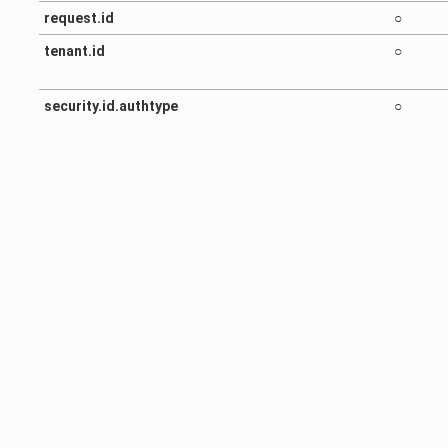
request.id
○
tenant.id
○
security.id.authtype
○