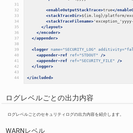
31

32

<enableOutputStackTrace>
true
</enable
33

<stackTraceDir>
${im.log}/platform/ex
34

<stackTraceFilename>
'exception_'yyyy
35

</layout>
36

</encoder>
37

</appender>
38

39

<logger
name=
"SECURITY_LOG"
additivity=
"fa
40

<appender-ref
ref=
"STDOUT"
/>
41

<appender-ref
ref=
"SECURITY_FILE"
/>
42

</logger>
43

44
</included>
ログレベルごとの出力内容
ログレベルごとのセキュリティログの出力内容を紹介します。
WARNレベル