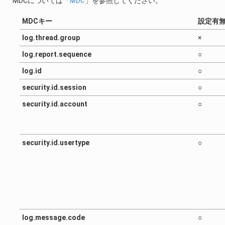
MDCについては「
MDC
」を参照してください。
MDCキー
設定有
log.thread.group
×
log.report.sequence
○
log.id
○
security.id.session
○
security.id.account
○
security.id.usertype
○
log.message.code
○