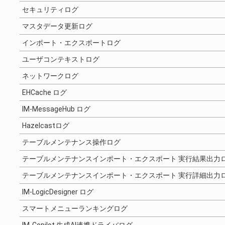
セキュリティログ
マスタデータ更新ログ
インポート・エクスポートログ
ユーザコンテキストログ
ネットワークログ
EHCache ログ
IM-MessageHub ログ
Hazelcastログ
テーブルメンテナンス操作ログ
テーブルメンテナンスインポート・エクスポート 実行結果出力
テーブルメンテナンスインポート・エクスポート 実行詳細出力
IM-LogicDesigner ログ
スマートメニューランキングログ