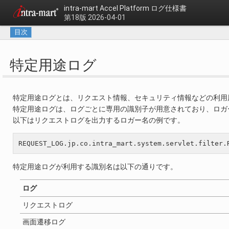
intra-mart Accel Platform
ログ仕様書
第18版 2026-04-01
目次
特定用途ログ
特定用途ログとは、リクエスト情報、セキュリティ情報などの利用
特定用途ログは、ログごとに専用の識別子が用意されており、ロガ
以下はリクエストログを出力するロガー名の例です。
特定用途ログが利用する識別名は以下の通りです。
ログ
リクエストログ
画面遷移ログ