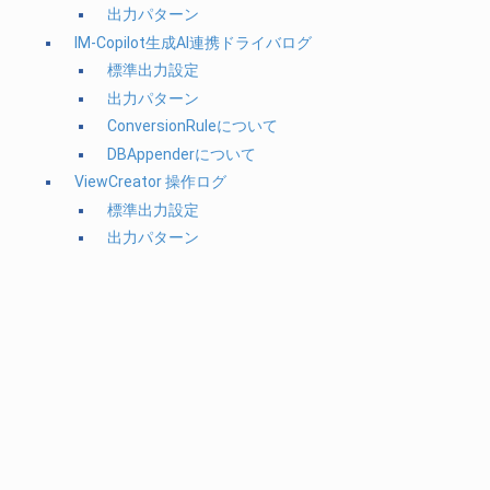
出力パターン
IM-Copilot生成AI連携ドライバログ
標準出力設定
出力パターン
ConversionRuleについて
DBAppenderについて
ViewCreator 操作ログ
標準出力設定
出力パターン