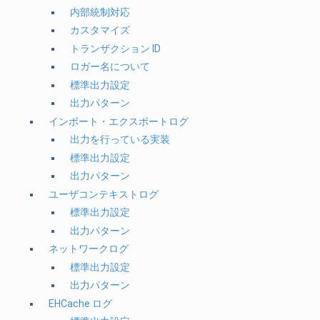
内部統制対応
カスタマイズ
トランザクション ID
ロガー名について
標準出力設定
出力パターン
インポート・エクスポートログ
出力を行っている実装
標準出力設定
出力パターン
ユーザコンテキストログ
標準出力設定
出力パターン
ネットワークログ
標準出力設定
出力パターン
EHCache ログ