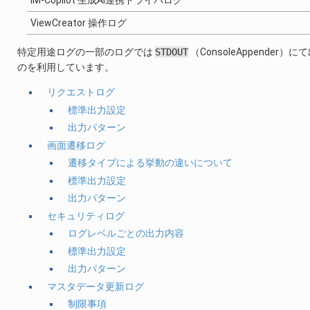
IM-Copilot 生成AI連携ドライバログ
ViewCreator 操作ログ
特定用途ログの一部のログでは
STDOUT
（ConsoleAppender
のを利用しています。
リクエストログ
標準出力設定
出力パターン
画面遷移ログ
遷移タイプによる挙動の違いについて
標準出力設定
出力パターン
セキュリティログ
ログレベルごとの出力内容
標準出力設定
出力パターン
マスタデータ更新ログ
制限事項