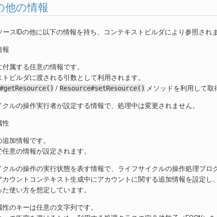
. その他の情報
ソースIDの他に以下の情報を持ち、コンテキストビルダにより参照され
情報
に付属する任意の情報です。
ストビルダに渡される引数として利用されます。
#getResource()
/
Resource#setResource()
メソッドを利用して取
イクルの操作実行者が設定する情報で、処理中は変更されません。
属性
の追加情報です。
で任意の情報が設定されます。
イクルの操作の実行状態を表す情報で、ライフサイクルの操作処理プロ
アカウントコンテキスト生成中にアカウントに関する追加情報を設定し
った使い方を想定しています。
属性のキーは任意の文字列です。