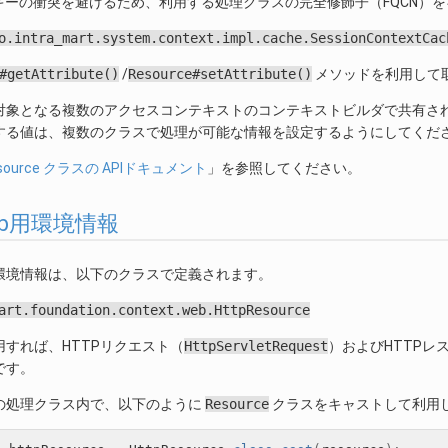
キーの衝突を避けるため、利用する処理クラスの完全修飾子（FQCN）
o.intra_mart.system.context.impl.cache.SessionContextCac
#getAttribute()
/
Resource#setAttribute()
メソッドを利用して
対象となる複数のアクセスコンテキストのコンテキストビルダで共有さ
する値は、複数のクラスで処理が可能な情報を設定するようにしてくだ
source クラスの APIドキュメント
」を参照してください。
 Web用環境情報
の環境情報は、以下のクラスで定義されます。
art.foundation.context.web.HttpResource
すれば、HTTPリクエスト（
HttpServletRequest
）およびHTTPレ
です。
用の処理クラス内で、以下のように
Resource
クラスをキャストして利用