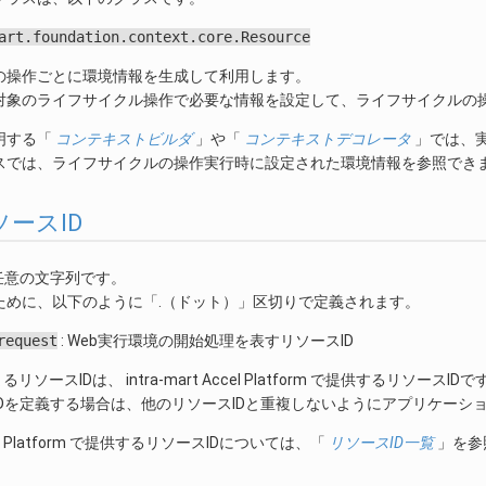
art.foundation.context.core.Resource
の操作ごとに環境情報を生成して利用します。
対象のライフサイクル操作で必要な情報を設定して、ライフサイクルの
明する「
コンテキストビルダ
」や「
コンテキストデコレータ
」では、
スでは、ライフサイクルの操作実行時に設定された環境情報を参照でき
 リソースID
任意の文字列です。
ために、以下のように「.（ドット）」区切りで定義されます。
request
: Web実行環境の開始処理を表すリソースID
リソースIDは、 intra-mart Accel Platform で提供するリソースIDで
IDを定義する場合は、他のリソースIDと重複しないようにアプリケーシ
Accel Platform で提供するリソースIDについては、「
リソースID一覧
」を参