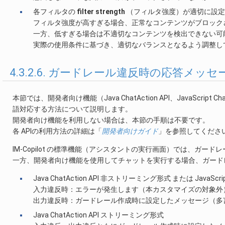
各フィルタの
filter strength
（フィルタ強度）が適切に設定
フィルタ強度が高すぎる場合、正常なコンテンツがブロック
一方、低すぎる場合は不適切なコンテンツを検出できない可
実際の使用条件に基づき、適切なバランスとなるよう調整し
4.3.2.6. ガードレール違反時の応答メ
本節では、開発者向け機能（Java ChatAction API、JavaScr
語対応する方法について説明します。
開発者向け機能を利用しない場合は、本節の手順は不要です。
各 APIの利用方法の詳細は「
開発者向けガイド
」を参照してくださ
IM-Copilot の標準機能（アシスタントの実行画面）では、ガ
一方、開発者向け機能を使用してチャットを実行する場合、ガード
Java ChatAction API 非ストリーミング形式 または JavaScript 
入力違反時：エラーが発生します（本カスタマイズの対象外
出力違反時：ガードレール作成時に設定したメッセージ（多
Java ChatAction API ストリーミング形式