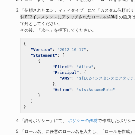
「信頼されたエンティティタイプ」にて「カスタム信頼ポリ
${EC2インスタンスにアタッチされたロールのARN}
の箇所
字列としてください。
その後、「次へ」を押下してください。
{
"Version"
:
"2012-10-17"
,
"Statement"
:
[
{
"Effect"
:
"Allow"
,
"Principal"
:
{
"AWS"
:
"${EC2インスタンスにアタッチ
},
"Action"
:
"sts:AssumeRole"
}
]
}
「許可ポリシー」にて、
ポリシーの作成
で作成したポリシ
「ロール名」に任意のロール名を入力し、「ロールを作成」