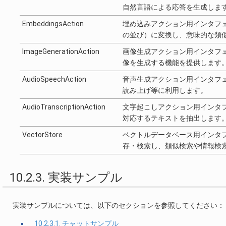
自然言語による応答を生成しま
EmbeddingsAction
埋め込みアクション用インタフ
の並び）に変換し、意味的な類
ImageGenerationAction
画像生成アクション用インタフ
像を生成する機能を提供します
AudioSpeechAction
音声生成アクション用インタフ
読み上げ等に利用します。
AudioTranscriptionAction
文字起こしアクション用インタ
対応するテキストを抽出します
VectorStore
ベクトルデータベース用インタ
存・検索し、類似検索や情報検
10.2.3. 実装サンプル
実装サンプルについては、以下のセクションを参照してください：
10.2.3.1. チャットサンプル