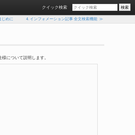
クイック検索
 はじめに
4. インフォメーション記事 全文検索機能
≫
共通的な仕様について説明します。