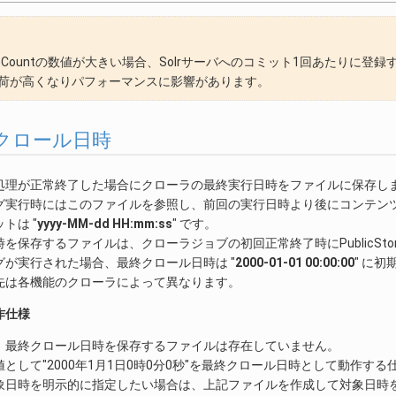
ateCountの数値が大きい場合、Solrサーバへのコミット1回あたりに登
荷が高くなりパフォーマンスに影響があります。
最終クロール日時
処理が正常終了した場合にクローラの最終実行日時をファイルに保存し
グ実行時にはこのファイルを参照し、前回の実行日時より後にコンテン
トは "
yyyy-MM-dd HH:mm:ss
" です。
を保存するファイルは、クローラジョブの初回正常終了時にPublicSto
グが実行された場合、最終クロール日時は "
2000-01-01 00:00:00
" に
先は各機能のクローラによって異なります。
作仕様
、最終クロール日時を保存するファイルは存在していません。
として"2000年1月1日0時0分0秒"を最終クロール日時として動作する
象日時を明示的に指定したい場合は、上記ファイルを作成して対象日時