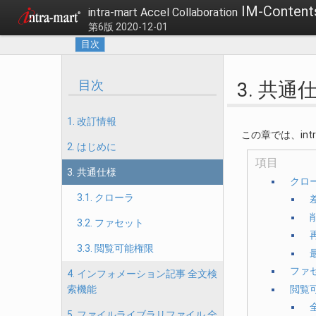
IM-Content
intra-mart Accel Collaboration
第6版 2020-12-01
目次
目次
3. 共通
1. 改訂情報
この章では、intr
2. はじめに
項目
3. 共通仕様
クロ
3.1. クローラ
3.2. ファセット
3.3. 閲覧可能権限
ファ
4. インフォメーション記事 全文検
閲覧
索機能
5. ファイルライブラリファイル 全