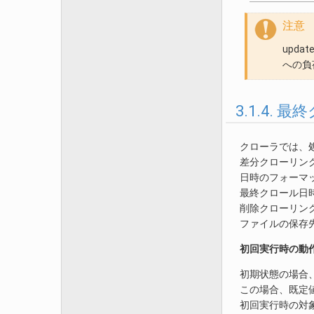
注意
upd
への負
3.1.4. 
クローラでは、
差分クローリン
日時のフォーマッ
最終クロール日時
削除クローリン
ファイルの保存
初回実行時の動
初期状態の場合
この場合、既定値
初回実行時の対