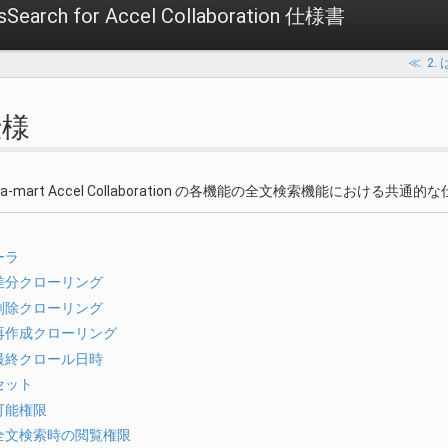
sSearch for Accel Collaboration 仕様書
≪
2.
仕様
a-mart Accel Collaboration の各機能の全文検索機能における
ーラ
差分クローリング
削除クローリング
再作成クローリング
最終クロール日時
セット
可能権限
全文検索時の閲覧権限