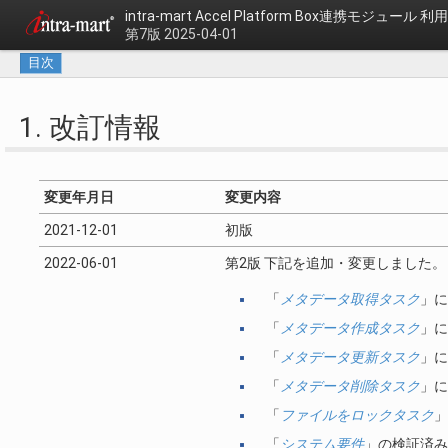
intra-mart Accel Platform
Box連携モジュール 利
第7版 2025-04-01
目次
1. 改訂情報
変更年月日
変更内容
2021-12-01
初版
2022-06-01
第2版 下記を追加・変更しました。
「
メタデータ取得タスク
」に
「
メタデータ作成タスク
」に
「
メタデータ更新タスク
」に
「
メタデータ削除タスク
」に
「
ファイルをロックタスク
」
「
システム要件
」の検証済み