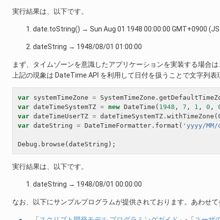
実行結果は、以下です。
date.toString() → Sun Aug 01 1948 00:00:00 GMT+0900 (J
dateString → 1948/08/01 01:00:00
まず、タイムゾーンを意識したアプリケーションを実装する場合は、Da
上記の現象は DateTime API を利用して日付を扱うことで文
var
systemTimeZone
=
SystemTimeZone
.
getDefaultTimeZ
var
dateTimeSystemTZ
=
new
DateTime
(
1948
,
7
,
1
,
0
,
var
dateTimeUserTZ
=
dateTimeSystemTZ
.
withTimeZone
(
var
dateString
=
DateTimeFormatter
.
format
(
'yyyy/MM/
Debug
.
browse
(
dateString
);
実行結果は、以下です。
dateString → 1948/08/01 00:00:00
なお、以下にサンプルプログラムが提供されております。あわせて
「
スクリプト開発モデル プログラミングガイド
」-「
ユーザ