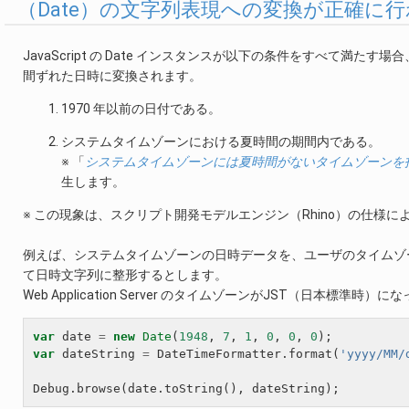
（Date）の文字列表現への変換が正確に
JavaScript の Date インスタンスが以下の条件をすべて満
間ずれた日時に変換されます。
1970 年以前の日付である。
システムタイムゾーンにおける夏時間の期間内である。
※ 「
システムタイムゾーンには夏時間がないタイムゾーンを
生します。
※ この現象は、スクリプト開発モデルエンジン（Rhino）の仕様に
例えば、システムタイムゾーンの日時データを、ユーザのタイムゾーン、お
て日時文字列に整形するとします。
Web Application Server のタイムゾーンがJST（日本標
var
date
=
new
Date
(
1948
,
7
,
1
,
0
,
0
,
0
);
var
dateString
=
DateTimeFormatter
.
format
(
'yyyy/MM/
Debug
.
browse
(
date
.
toString
(),
dateString
);