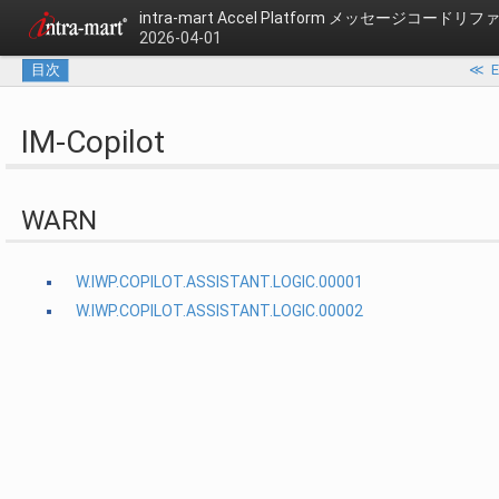
intra-mart Accel Platform
メッセージコードリフ
2026-04-01
目次
≪
E
IM-Copilot
WARN
W.IWP.COPILOT.ASSISTANT.LOGIC.00001
W.IWP.COPILOT.ASSISTANT.LOGIC.00002