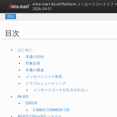
intra-mart Accel Platform
メッセージコードリフ
2026-04-01
目次
目次
はじめに
本書の目的
対象読者
本書の構成
メッセージコード体系
トラブルシューティング
メッセージコードが出力されない
IM-BIS
ERROR
E.IMBIS.COMMON.129
IM-BIS/Office365 コネクタ