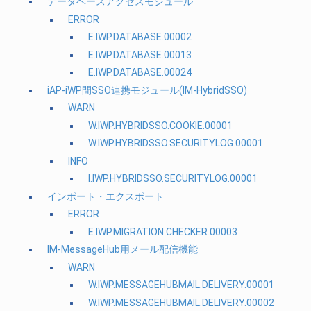
データベースアクセスモジュール
ERROR
E.IWP.DATABASE.00002
E.IWP.DATABASE.00013
E.IWP.DATABASE.00024
iAP-iWP間SSO連携モジュール(IM-HybridSSO)
WARN
W.IWP.HYBRIDSSO.COOKIE.00001
W.IWP.HYBRIDSSO.SECURITYLOG.00001
INFO
I.IWP.HYBRIDSSO.SECURITYLOG.00001
インポート・エクスポート
ERROR
E.IWP.MIGRATION.CHECKER.00003
IM-MessageHub用メール配信機能
WARN
W.IWP.MESSAGEHUBMAIL.DELIVERY.00001
W.IWP.MESSAGEHUBMAIL.DELIVERY.00002