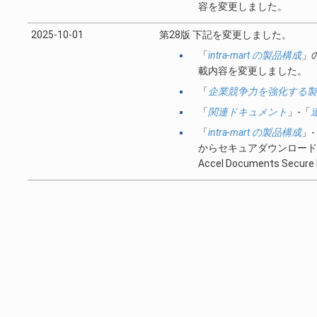
容を変更しました。
2025-10-01
第28版 下記を変更しました。
「
intra-mart の製品構成
」
載内容を変更しました。
「
企業競争力を強化する製
「
関連ドキュメント
」-「
「
intra-mart の製品構成
」-
からセキュアダウンロードに関する
Accel Documents Se