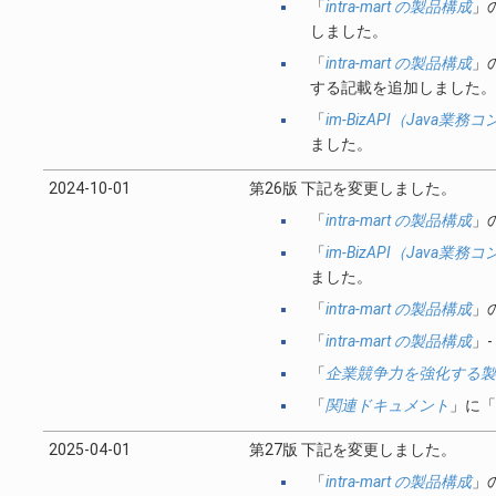
「
intra-mart の製品構成
」
しました。
「
intra-mart の製品構成
」
する記載を追加しました。
「
im-BizAPI（Java
ました。
2024-10-01
第26版 下記を変更しました。
「
intra-mart の製品構成
」
「
im-BizAPI（Java
ました。
「
intra-mart の製品構成
」
「
intra-mart の製品構成
」-
「
企業競争力を強化する製
「
関連ドキュメント
」に「
2025-04-01
第27版 下記を変更しました。
「
intra-mart の製品構成
」