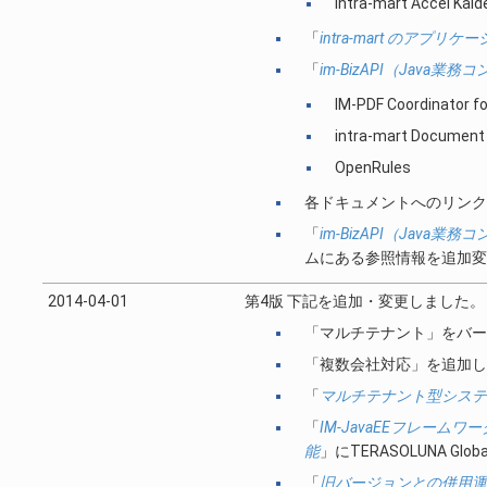
intra-mart Accel Kaid
「
intra-mart のアプリ
「
im-BizAPI（Java
IM-PDF Coordinator f
intra-mart Document 
OpenRules
各ドキュメントへのリンク
「
im-BizAPI（Java
ムにある参照情報を追加変
2014-04-01
第4版 下記を追加・変更しました。
「マルチテナント」をバー
「複数会社対応」を追加し
「
マルチテナント型システ
「
IM-JavaEEフレームワーク /
能
」にTERASOLUNA Gl
「
旧バージョンとの併用運