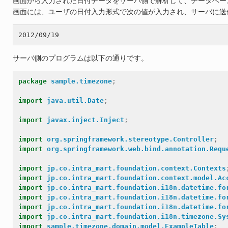
画面から入力された日付データをサーバ側で解析して、データベー
画面には、ユーザの日付入力形式で次の値が入力され、サーバに送
サーバ側のプログラムは以下の通りです。
package
sample.timezone
;
import
java.util.Date
;
import
javax.inject.Inject
;
import
org.springframework.stereotype.Controller
;
import
org.springframework.web.bind.annotation.Requ
import
jp.co.intra_mart.foundation.context.Contexts
import
jp.co.intra_mart.foundation.context.model.Ac
import
jp.co.intra_mart.foundation.i18n.datetime.fo
import
jp.co.intra_mart.foundation.i18n.datetime.fo
import
jp.co.intra_mart.foundation.i18n.datetime.fo
import
jp.co.intra_mart.foundation.i18n.timezone.Sy
import
sample.timezone.domain.model.ExampleTable
;