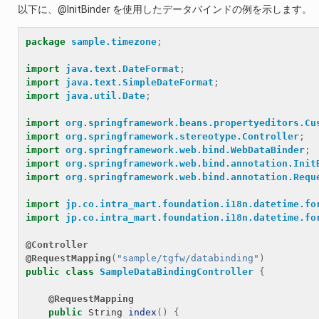
以下に、@InitBinder を使用したデータバインドの例を示します。
package
sample.timezone
;
import
java.text.DateFormat
;
import
java.text.SimpleDateFormat
;
import
java.util.Date
;
import
org.springframework.beans.propertyeditors.Cu
import
org.springframework.stereotype.Controller
;
import
org.springframework.web.bind.WebDataBinder
;
import
org.springframework.web.bind.annotation.Init
import
org.springframework.web.bind.annotation.Requ
import
jp.co.intra_mart.foundation.i18n.datetime.fo
import
jp.co.intra_mart.foundation.i18n.datetime.fo
@Controller
@RequestMapping
(
"sample/tgfw/databinding"
)
public
class
SampleDataBindingController
{
@RequestMapping
public
String
index
()
{