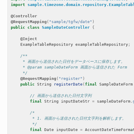
import
sample.timezone.domain.repository.ExampleTab
@Controller
@RequestMapping
(
"sample/tgfw/date"
)
public
class
SampleDateController
{
@Inject
ExampleTableRepository
exampleTableRepository
;
/**
     * 画面から送信された日付をデータベースに保存します。
     * @param sampleDateForm 画面から送信された Form
     */
@RequestMapping
(
"register"
)
public
String
registerDate
(
final
SampleDateForm
// 画面から送信された日付文字列
final
String
inputDateStr
=
sampleDateForm
.
/*
         * 1. 画面から送信された日付文字列を解析します。
         */
final
Date
inputDate
=
AccountDateTimeForma