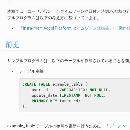
本章では、ユーザが設定したタイムゾーンや日付と時刻の形式に従
プルプログラムは以下の考え方に基づいています。
「
intra-mart Accel Platform タイムゾーン仕様書
」-「
動作
前提
サンプルプログラムは、以下のテーブルが作成されていることを前
テーブル定義
CREATE
TABLE
example_table
(
user_cd
VARCHAR
(
100
)
NOT
NULL
,
update_date
TIMESTAMP
NOT
NULL
,
PRIMARY
KEY
(
user_cd
)
);
example_table テーブルの参照や更新を行うために、「
データベー