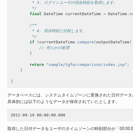
         * 3. ログインユーザの現在時刻を取得します。
         */
final
DateTime
currentDateTime
=
DateTime
.
n
/**
         * 4. 現在時刻と比較します。
         */
if
(
currentDateTime
.
compare
(
outputDateTime
)
// 何らかの処理
}
return
"sample/tgfw/comparison/index.jsp"
;
}
}
データベースには、システムタイムゾーンに変換された日付データ
具体的には以下のようなデータが保存されていたとします。
取得した日付データをユーザのタイムゾーンの時刻部分が「00:00: