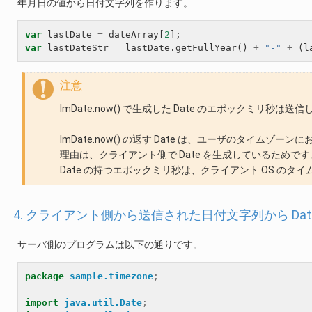
年月日の値から日付文字列を作ります。
var
lastDate
=
dateArray
[
2
];
var
lastDateStr
=
lastDate
.
getFullYear
()
+
"-"
+
(
l
注意
ImDate.now() で生成した Date のエポックミリ秒は
ImDate.now() の返す Date は、ユーザのタ
理由は、クライアント側で Date を生成しているためです
Date の持つエポックミリ秒は、クライアント OS 
4. クライアント側から送信された日付文字列から Dat
サーバ側のプログラムは以下の通りです。
package
sample.timezone
;
import
java.util.Date
;