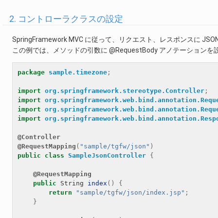
2. コントローラクラスの設定
SpringFramework MVC に従って、リクエスト、レスポンスに 
この例では、メソッドの引数に @RequestBody アノテーションを
package
sample.timezone
;
import
org.springframework.stereotype.Controller
;
import
org.springframework.web.bind.annotation.Requ
import
org.springframework.web.bind.annotation.Requ
import
org.springframework.web.bind.annotation.Resp
@Controller
@RequestMapping
(
"sample/tgfw/json"
)
public
class
SampleJsonController
{
@RequestMapping
public
String
index
()
{
return
"sample/tgfw/json/index.jsp"
;
}