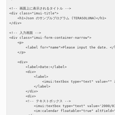
<!-- 画面上に表示されるタイトル -->

<div class="imui-title">

    <h1>Json のサンプルプログラム (TERASOLUNA)</h1>

</div>

<!-- 入力画面 -->

<div class="imui-form-container-narrow">

    <p>

        <label for="name">Please input the date. </l
    </p>

    <div>

        <label>Date:</label>

        <div>

            <label>

                <imui:textbox type="text" value="" 
            </label>

        </div>

        <div>

        <!-- テキストボックス -->

            <imui:textbox type="text" value='2000/01
            <im:calendar floatable="true" altField="