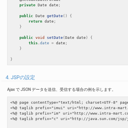
private
Date
date
;
public
Date
getDate
()
{
return
date
;
}
public
void
setDate
(
Date
date
)
{
this
.
date
=
date
;
}
}
4. JSPの設定
Ajax で JSON データを送信、受信する場合の例を示します。
<%@ page contentType="text/html; charset=UTF-8" page
<%@ taglib prefix="imui" uri="http://www.intra-mart.
<%@ taglib prefix="im" uri="http://www.intra-mart.co
<%@ taglib prefix="c" uri="http://java.sun.com/jsp/j