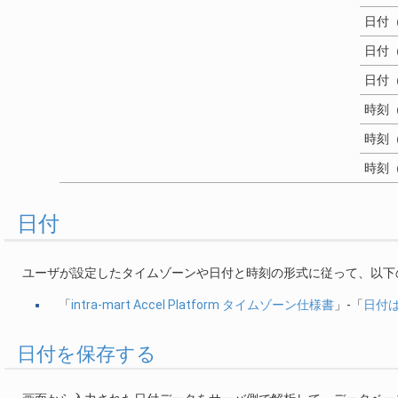
日付
日付
日付
時刻
時刻
時刻
日付
ユーザが設定したタイムゾーンや日付と時刻の形式に従って、以下
「
intra-mart Accel Platform タイムゾーン仕様書
」-「
日付
日付を保存する