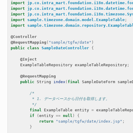
import
jp.co.intra_mart.foundation.i18n.datetime.fo
import
jp.co.intra_mart.foundation.i18n.datetime.fo
import
jp.co.intra_mart.foundation.i18n.timezone.Sy
import
sample.timezone.domain.model.ExampleTable
;
import
sample.timezone.domain.repository.ExampleTab
@Controller
@RequestMapping
(
"sample/tgfw/date"
)
public
class
SampleDateController
{
@Inject
ExampleTableRepository
exampleTableRepository
;
@RequestMapping
public
String
index
(
final
SampleDateForm
sample
/*
         * 1. データベースから日付を取得します。
         */
final
ExampleTable
entity
=
exampleTableRep
if
(
entity
==
null
)
{
return
"sample/tgfw/date/index.jsp"
;
}