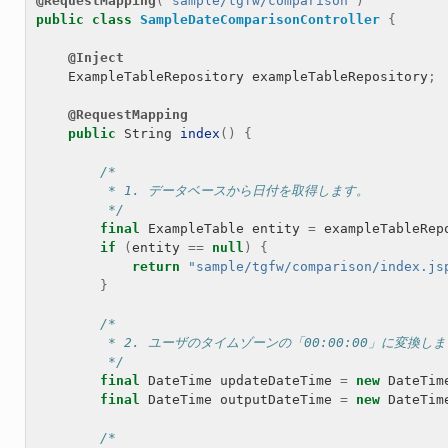
@RequestMapping
(
"sample/tgfw/comparison"
)
public
class
SampleDateComparisonController
{
@Inject
ExampleTableRepository
exampleTableRepository
;
@RequestMapping
public
String
index
()
{
/*
         * 1. データベースから日付を取得します。
         */
final
ExampleTable
entity
=
exampleTableRep
if
(
entity
==
null
)
{
return
"sample/tgfw/comparison/index.js
}
/*
         * 2. ユーザのタイムゾーンの「00:00:00」に変換し
         */
final
DateTime
updateDateTime
=
new
DateTim
final
DateTime
outputDateTime
=
new
DateTim
/*