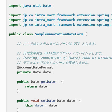
import
java.util.Date
;
import
jp.co.intra_mart.framework.extension.spring.
import
jp.co.intra_mart.framework.extension.spring.
import
jp.co.intra_mart.framework.extension.spring.
public
class
SampleAnnotationDateForm
{
// ここではシステムタイムゾーンは UTC とします。
// 日付文字列を Date型のプロパティにバインドします。
// (String) 2000/01/01 が (Date) 2000-01-01T0
// デフォルトではタイムゾーンを変換しません。
@AccountDateFormat
private
Date
date
;
public
Date
getDate
()
{
return
date
;
}
public
void
setDate
(
Date
date
)
{
this
.
date
=
date
;
}