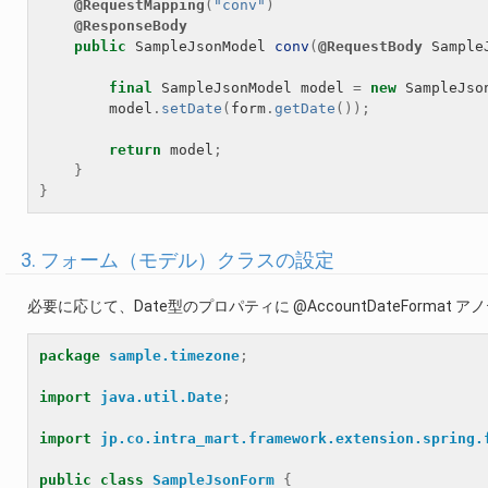
@RequestMapping
(
"conv"
)
@ResponseBody
public
SampleJsonModel
conv
(
@RequestBody
Sample
final
SampleJsonModel
model
=
new
SampleJso
model
.
setDate
(
form
.
getDate
());
return
model
;
}
}
3. フォーム（モデル）クラスの設定
必要に応じて、Date型のプロパティに @AccountDateFormat
package
sample.timezone
;
import
java.util.Date
;
import
jp.co.intra_mart.framework.extension.spring.
public
class
SampleJsonForm
{