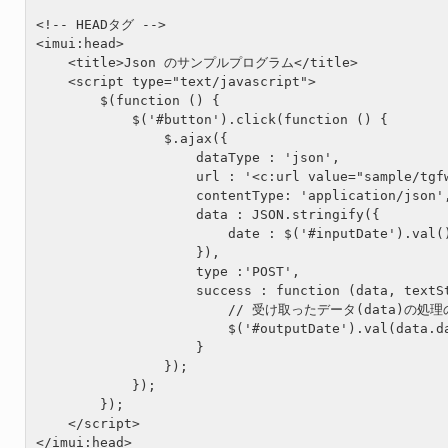
<!-- HEADタグ -->

<imui:head>

    <title>Json のサンプルプログラム</title>

    <script type="text/javascript">

        $(function () {

            $('#button').click(function () {

                $.ajax({

                    dataType : 'json',

                    url : '<c:url value="sample/tgfw
                    contentType: 'application/json',
                    data : JSON.stringify({

                        date : $('#inputDate').val()
                    }),

                    type :'POST',

                    success : function (data, textSt
                        // 受け取ったデータ(data)の処理
                        $('#outputDate').val(data.da
                    }

                });

            });

        });

    </script>

</imui:head>
