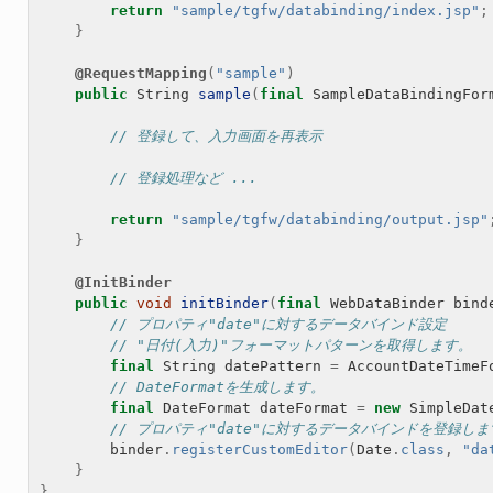
return
"sample/tgfw/databinding/index.jsp"
;
}
@RequestMapping
(
"sample"
)
public
String
sample
(
final
SampleDataBindingFor
// 登録して、入力画面を再表示
// 登録処理など ...
return
"sample/tgfw/databinding/output.jsp"
}
@InitBinder
public
void
initBinder
(
final
WebDataBinder
bind
// プロパティ"date"に対するデータバインド設定
// "日付(入力)"フォーマットパターンを取得します。
final
String
datePattern
=
AccountDateTimeF
// DateFormatを生成します。
final
DateFormat
dateFormat
=
new
SimpleDat
// プロパティ"date"に対するデータバインドを登録しま
binder
.
registerCustomEditor
(
Date
.
class
,
"da
}
}