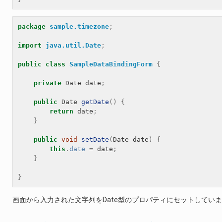
package
sample.timezone
;
import
java.util.Date
;
public
class
SampleDataBindingForm
{
private
Date
date
;
public
Date
getDate
()
{
return
date
;
}
public
void
setDate
(
Date
date
)
{
this
.
date
=
date
;
}
}
画面から入力された文字列をDate型のプロパティにセットしてい