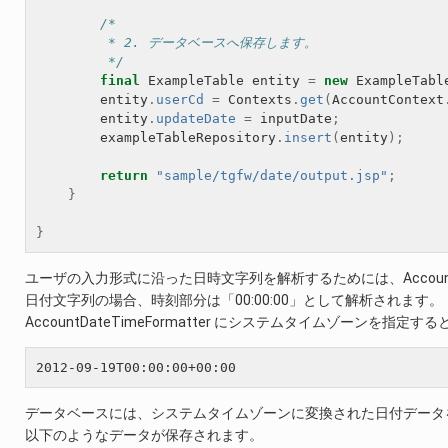
/*
         * 2. データベースへ保存します。
         */
final
ExampleTable
entity
=
new
ExampleTabl
entity
.
userCd
=
Contexts
.
get
(
AccountContext
entity
.
updateDate
=
inputDate
;
exampleTableRepository
.
insert
(
entity
);
return
"sample/tgfw/date/output.jsp"
;
}
}
ユーザの入力形式に沿った日時文字列を解析するためには、AccountDat
日付文字列の場合、時刻部分は「00:00:00」として解析されます。
AccountDateTimeFormatter にシステムタイムゾー
データベースには、システムタイムゾーンに変換された日付データ
以下のようなデータが保存されます。