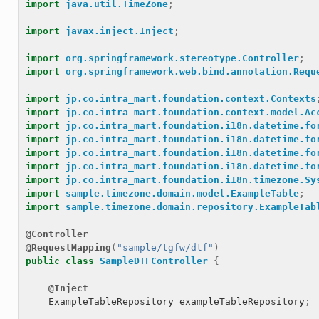
import
java.util.TimeZone
;
import
javax.inject.Inject
;
import
org.springframework.stereotype.Controller
;
import
org.springframework.web.bind.annotation.Requ
import
jp.co.intra_mart.foundation.context.Contexts
import
jp.co.intra_mart.foundation.context.model.Ac
import
jp.co.intra_mart.foundation.i18n.datetime.fo
import
jp.co.intra_mart.foundation.i18n.datetime.fo
import
jp.co.intra_mart.foundation.i18n.datetime.fo
import
jp.co.intra_mart.foundation.i18n.datetime.fo
import
jp.co.intra_mart.foundation.i18n.timezone.Sy
import
sample.timezone.domain.model.ExampleTable
;
import
sample.timezone.domain.repository.ExampleTab
@Controller
@RequestMapping
(
"sample/tgfw/dtf"
)
public
class
SampleDTFController
{
@Inject
ExampleTableRepository
exampleTableRepository
;