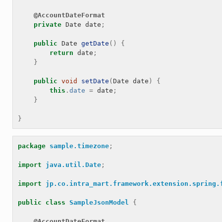
@AccountDateFormat
private
Date
date
;
public
Date
getDate
()
{
return
date
;
}
public
void
setDate
(
Date
date
)
{
this
.
date
=
date
;
}
}
package
sample.timezone
;
import
java.util.Date
;
import
jp.co.intra_mart.framework.extension.spring.
public
class
SampleJsonModel
{
@AccountDateFormat