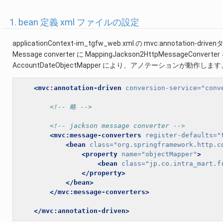
1. bean 定義 xml ファイルの設定
applicationContext-im_tgfw_web.xml の mvc:annotation-
Message converter に MappingJackson2HttpMessageCon
AccountDateObjectMapper により、アノテーションが動作します
<mvc:annotation-driven
conversion-service=
"conv
<!-- 略 -->
<!-- jackson message converter -->
<mvc:message-converters
register-defaults=
"
<bean
class=
"org.springframework.http.c
<property
name=
"objectMapper"
>
<bean
class=
"jp.co.intra_mart.f
</property>
</bean>
</mvc:message-converters>
</mvc:annotation-driven>