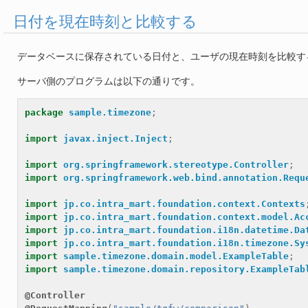
日付を現在時刻と比較する
データベースに保存されている日付と、ユーザの現在時刻を比較す
サーバ側のプログラムは以下の通りです。
package
sample.timezone
;
import
javax.inject.Inject
;
import
org.springframework.stereotype.Controller
;
import
org.springframework.web.bind.annotation.Requ
import
jp.co.intra_mart.foundation.context.Contexts
import
jp.co.intra_mart.foundation.context.model.Ac
import
jp.co.intra_mart.foundation.i18n.datetime.Da
import
jp.co.intra_mart.foundation.i18n.timezone.Sy
import
sample.timezone.domain.model.ExampleTable
;
import
sample.timezone.domain.repository.ExampleTab
@Controller