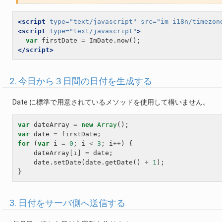
<script 
type=
"text/javascript"
src=
"im_i18n/timezon
<script 
type=
"text/javascript"
>
var
firstDate
=
ImDate
.
now
();
</script>
2. 今日から３日間の日付を生成する
Date に標準で用意されているメソッドを使用して構いません。
var
dateArray
=
new
Array
();
var
date
=
firstDate
;
for
(
var
i
=
0
;
i
<
3
;
i
++
)
{
dateArray
[
i
]
=
date
;
date
.
setDate
(
date
.
getDate
()
+
1
);
}
3. 日付をサーバ側へ送信する