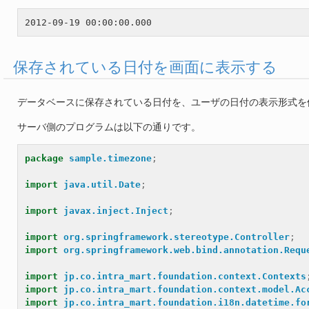
保存されている日付を画面に表示する
データベースに保存されている日付を、ユーザの日付の表示形式を
サーバ側のプログラムは以下の通りです。
package
sample.timezone
;
import
java.util.Date
;
import
javax.inject.Inject
;
import
org.springframework.stereotype.Controller
;
import
org.springframework.web.bind.annotation.Requ
import
jp.co.intra_mart.foundation.context.Contexts
import
jp.co.intra_mart.foundation.context.model.Ac
import
jp.co.intra_mart.foundation.i18n.datetime.fo