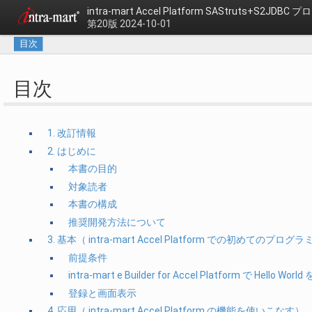
intra-mart Accel Platform
SAStruts+S2JDBC
第20版 2024-10-01
目次
目次
1. 改訂情報
2. はじめに
本書の目的
対象読者
本書の構成
推奨開発方法について
3. 基本（ intra-mart Accel Platform での初めてのプロ
前提条件
intra-mart e Builder for Accel Platform で Hello Wor
登録と画面表示
4. 応用（ intra-mart Accel Platform の機能を使いこなす）