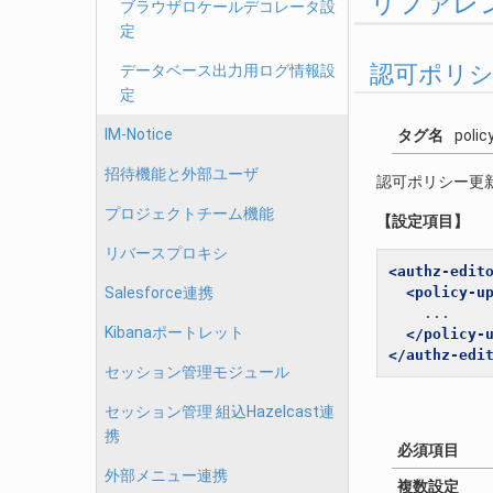
リファレ
ブラウザロケールデコレータ設
定
認可ポリシ
データベース出力用ログ情報設
定
IM-Notice
タグ名
polic
招待機能と外部ユーザ
認可ポリシー更
プロジェクトチーム機能
【設定項目】
リバースプロキシ
<authz-edit
Salesforce連携
<policy-u
    ...

Kibanaポートレット
</policy-
</authz-edi
セッション管理モジュール
セッション管理 組込Hazelcast連
携
必須項目
外部メニュー連携
複数設定