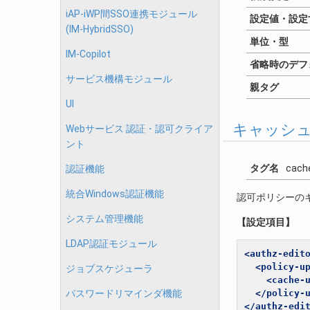
iAP-iWP間SSO連携モジュール
設定値・設定
(IM-HybridSSO)
単位・型
IM-Copilot
省略時のデフ
サービス機構モジュール
親タグ
UI
キャッシ
Webサービス 認証・認可クライア
ント
タグ名
cach
認証機能
統合Windows認証機能
認可ポリシーの
システム管理機能
【設定項目】
LDAP認証モジュール
<authz-edit
<policy-u
ジョブスケジューラ
<cache-
パスワードリマインダ機能
</policy-
</authz-edi