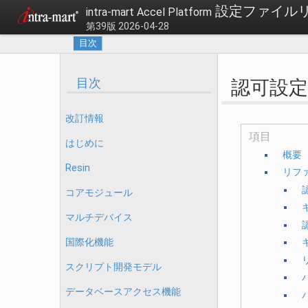
設定ファイル
intra-mart Accel Platform
第39版 2026-04-28
目次
目次
認可設定
改訂情報
項目
はじめに
概要
Resin
リフ
コアモジュール
マルチデバイス
国際化機能
スクリプト開発モデル
データベースアクセス機能