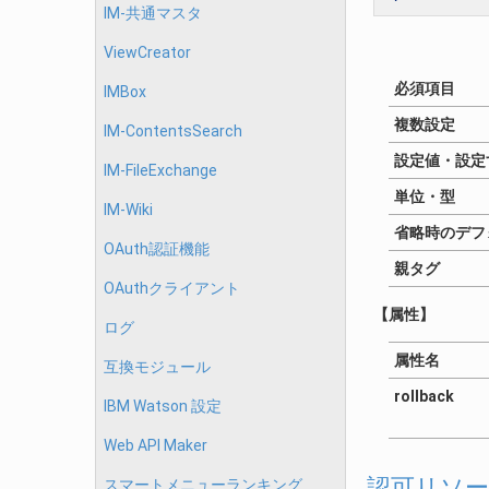
IM-共通マスタ
ViewCreator
必須項目
IMBox
複数設定
IM-ContentsSearch
設定値・設定
IM-FileExchange
単位・型
IM-Wiki
省略時のデフ
OAuth認証機能
親タグ
OAuthクライアント
【属性】
ログ
属性名
互換モジュール
rollback
IBM Watson 設定
Web API Maker
認可リソー
スマートメニューランキング