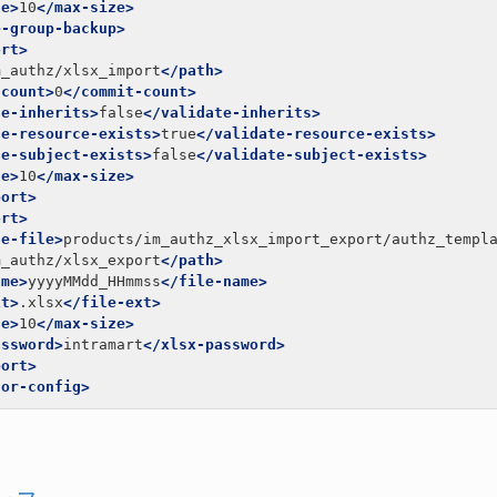
ze>
10
</max-size>
e-group-backup>
ort>
m_authz/xlsx_import
</path>
-count>
0
</commit-count>
te-inherits>
false
</validate-inherits>
te-resource-exists>
true
</validate-resource-exists>
te-subject-exists>
false
</validate-subject-exists>
ze>
10
</max-size>
port>
ort>
te-file>
products/im_authz_xlsx_import_export/authz_templ
m_authz/xlsx_export
</path>
ame>
yyyyMMdd_HHmmss
</file-name>
xt>
.xlsx
</file-ext>
ze>
10
</max-size>
assword>
intramart
</xlsx-password>
port>
tor-config>