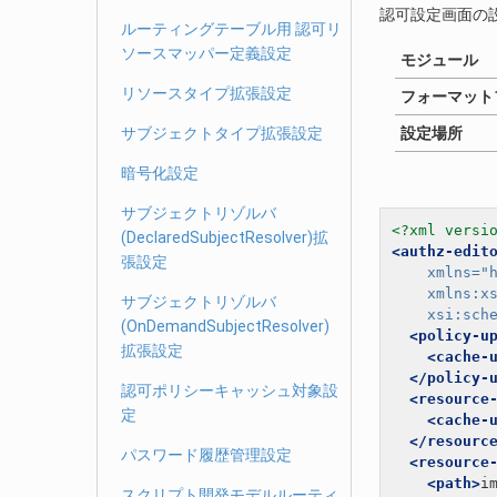
認可設定画面の
ルーティングテーブル用 認可リ
ソースマッパー定義設定
モジュール
リソースタイプ拡張設定
フォーマットフ
サブジェクトタイプ拡張設定
設定場所
暗号化設定
サブジェクトリゾルバ
<?xml versi
(DeclaredSubjectResolver)拡
<authz-edit
張設定
xmlns=
"
xmlns:x
サブジェクトリゾルバ
xsi:sch
(OnDemandSubjectResolver)
<policy-u
拡張設定
<cache-
</policy-
認可ポリシーキャッシュ対象設
<resource
定
<cache-
</resourc
パスワード履歴管理設定
<resource
<path>
i
スクリプト開発モデルルーティ