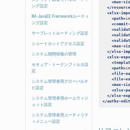
<max-si
ング設定
</resourc
<xlsx-imp
IM-JavaEE Frameworkルーティ
<path>
i
ング設定
<commit
<valida
サーブレットルーティング設定
<valida
<valida
ショートカットアクセス設定
<max-si
</xlsx-im
システム期間情報の管理
<xlsx-exp
<templa
セキュア・トークンフィルタ設
<path>
i
定
<file-n
<file-e
システム管理者用グローバルナ
<max-si
ビ設定
<xlsx-p
</xlsx-ex
システム管理者用ホームウィジ
</authz-edi
ェット設定
システム管理者用ユーティリテ
ィメニュー設定