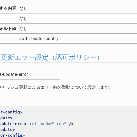
する内容
なし
なし
ォルト値
なし
authz-editor-config
ュ更新エラー設定（認可ポリシー）
e-update-error
キャッシュ更新によるエラー時の挙動について設定します。
or-config>
pdate>
update-error
rollback=
"true"
/>
update>
tor-config>