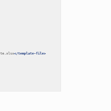
ate.xlsx
</template-file>