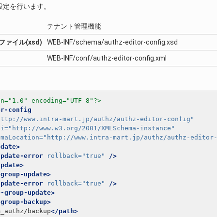
設定を行います。
テナント管理機能
ァイル(xsd)
WEB-INF/schema/authz-editor-config.xsd
WEB-INF/conf/authz-editor-config.xml
on="1.0" encoding="UTF-8"?>
or-config
http://www.intra-mart.jp/authz/authz-editor-config"
si=
"http://www.w3.org/2001/XMLSchema-instance"
emaLocation=
"http://www.intra-mart.jp/authz/authz-editor
pdate>
update-error
rollback=
"true"
/>
update>
-group-update>
update-error
rollback=
"true"
/>
e-group-update>
-group-backup>
m_authz/backup
</path>