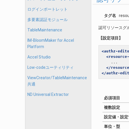
ログインポートレット
タグ名
reso
多要素認証モジュール
認可リソースグ
TableMaintenance
【設定項目】
IM-BloomMaker for Accel
Platform
<authz-edit
<resource
Accel Studio
    ...

Low-codeユーティリティ
</resourc
</authz-edi
ViewCreator/TableMaintenance
共通
ND Universal Extractor
必須項目
複数設定
設定値・設定
単位・型