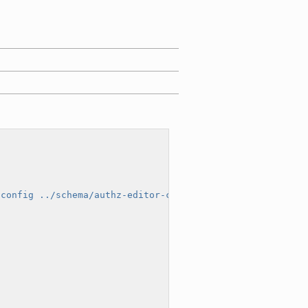
-config ../schema/authz-editor-config.xsd "
>