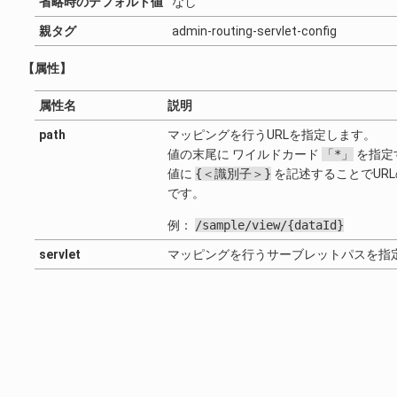
省略時のデフォルト値
なし
親タグ
admin-routing-servlet-config
【属性】
属性名
説明
path
マッピングを行うURLを指定します。
値の末尾に ワイルドカード
「*」
を指定
値に
{＜識別子＞}
を記述することでURLの途中
です。
例：
/sample/view/{dataId}
servlet
マッピングを行うサーブレットパスを指