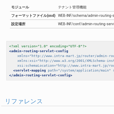
モジュール
テナント管理機能
フォーマットファイル(xsd)
WEB-INF/schema/admin-routing-se
設定場所
WEB-INF/conf/admin-routing-s
<?xml version="1.0" encoding="UTF-8"?>
<admin-routing-servlet-config
xmlns=
"http://www.intra-mart.jp/router/admin-ro
xmlns:xsi=
"http://www.w3.org/2001/XMLSchema-ins
xsi:schemaLocation=
"http://www.intra-mart.jp/ro
<servlet-mapping
path=
"/system/application/main"
</admin-routing-servlet-config>
リファレンス