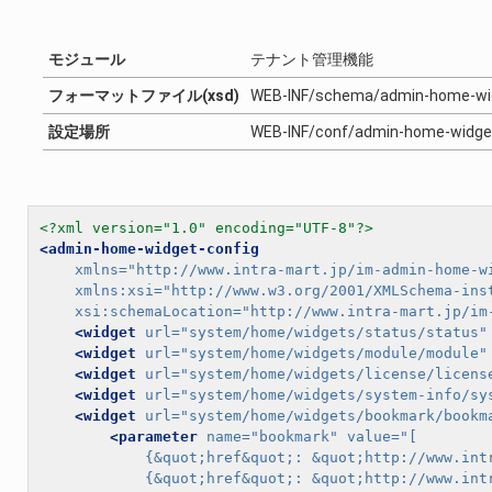
モジュール
テナント管理機能
フォーマットファイル(xsd)
WEB-INF/schema/admin-home-wid
設定場所
WEB-INF/conf/admin-home-wi
<?xml version="1.0" encoding="UTF-8"?>
<admin-home-widget-config
xmlns=
"http://www.intra-mart.jp/im-admin-home-w
xmlns:xsi=
"http://www.w3.org/2001/XMLSchema-ins
xsi:schemaLocation=
"http://www.intra-mart.jp/im
<widget
url=
"system/home/widgets/status/status"
<widget
url=
"system/home/widgets/module/module"
<widget
url=
"system/home/widgets/license/licens
<widget
url=
"system/home/widgets/system-info/sy
<widget
url=
"system/home/widgets/bookmark/bookm
<parameter
name=
"bookmark"
value=
"[
            {&quot;href&quot;: &quot;http://www.in
            {&quot;href&quot;: &quot;http://www.i