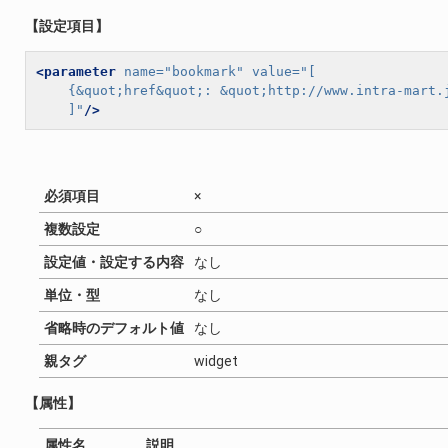
【設定項目】
<parameter
name=
"bookmark"
value=
"[
    {&quot;href&quot;: &quot;http://www.intra-mart
    ]"
/>
必須項目
×
複数設定
○
設定値・設定する内容
なし
単位・型
なし
省略時のデフォルト値
なし
親タグ
widget
【属性】
属性名
説明