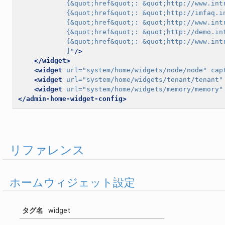
            {&quot;href&quot;: &quot;http://www.int
            {&quot;href&quot;: &quot;http://imfaq.
            {&quot;href&quot;: &quot;http://www.
            {&quot;href&quot;: &quot;http://demo.i
            {&quot;href&quot;: &quot;http://www.in
            ]"
/>
</widget>
<widget
url=
"system/home/widgets/node/node"
cap
<widget
url=
"system/home/widgets/tenant/tenant"
<widget
url=
"system/home/widgets/memory/memory"
</admin-home-widget-config>
リファレンス
ホームウィジェット設定
タグ名
widget