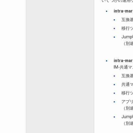
いくつかの運用
intra-
互換
移行
Jum
（別途 
intra-
IM-共
互換
共通
移行
アプ
（別
Jum
（別途 