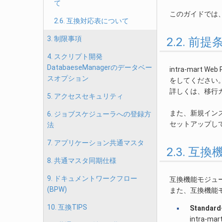
て
このガイドでは、 
2.6. 互換対応表について
3. 制限事項
2.2. 前提
4. スクリプト開発
DatabaeseManagerのデータベー
intra-mar
スオプション
をしてください
詳しくは、移行
5. アクセスセキュリティ
また、新規イン
6. ジョブスケジューラへの登録方
セットアップし
法
7. アプリケーション共通マスタ
2.3. 
8. 共通マスタ同期仕様
9. ドキュメントワークフロー
互換機能モジュ
(BPW)
また、互換機能モ
10. 互換TIPS
Standard
intra-m