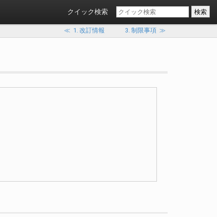
クイック検索
≪
1. 改訂情報
3. 制限事項
≫