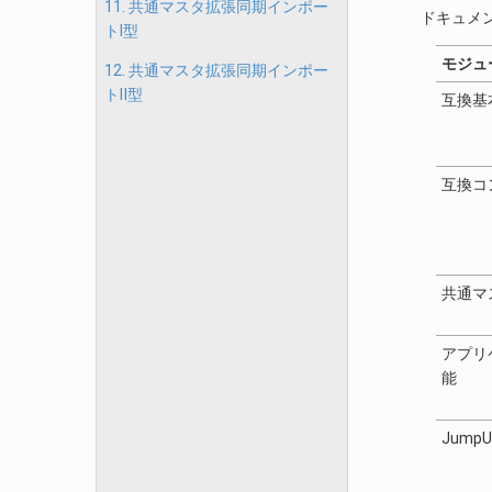
11. 共通マスタ拡張同期インポー
ドキュメン
トⅠ型
モジュ
12. 共通マスタ拡張同期インポー
トⅡ型
互換基
互換コ
共通マ
アプリ
能
Jump