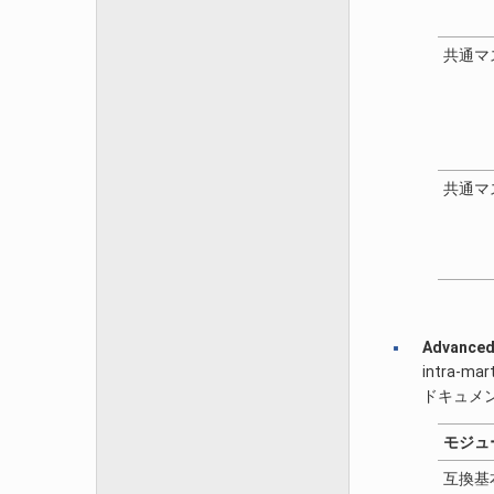
共通マ
共通マ
Advance
intra-ma
ドキュメン
モジュ
互換基