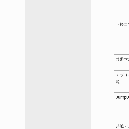
互換コ
共通マ
アプリ
能
Jump
共通マ