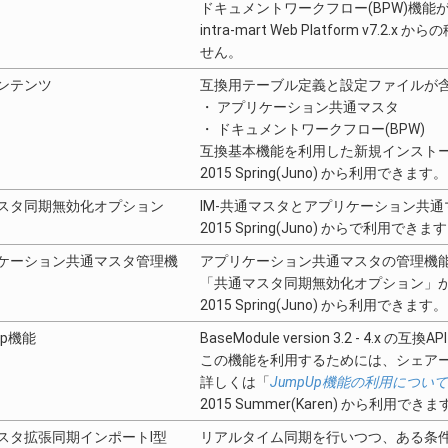
ドキュメントワークフロー(BPW)機能
intra-mart Web Platform v
せん。
ンテンツ
互換用テーブル定義と設定ファイルが
・ アプリケーション共通マスタ
・ ドキュメントワークフロー(BPW)
互換基本機能を利用した新規インスト
2015 Spring(Juno) から利用できます。
スタ同期無効化オプション
IM-共通マスタとアプリケーション共
2015 Spring(Juno) からで利用できま
ケーション共通マスタ管理機
アプリケーション共通マスタの管理機
「共通マスタ同期無効化オプション」
2015 Spring(Juno) から利用できます。
Up機能
BaseModule version 3.2 - 4.x の
この機能を利用するためには、シェア
詳しくは「
JumpUp機能の利用について
2015 Summer(Karen) から利用できま
スタ拡張同期インポートⅠ型
リアルタイム同期を行いつつ、ある条