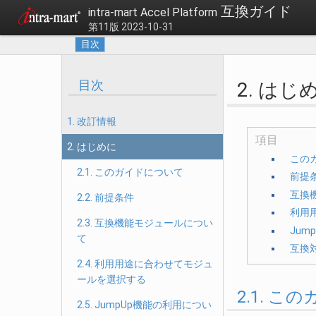
互換ガイド
intra-mart Accel Platform
第11版 2023-10-31
目次
目次
2. はじ
1. 改訂情報
項目
2. はじめに
この
2.1. このガイドについて
前提
互換
2.2. 前提条件
利用
2.3. 互換機能モジュールについ
Jum
て
互換
2.4. 利用用途に合わせてモジュ
ールを選択する
2.1. 
2.5. JumpUp機能の利用につい