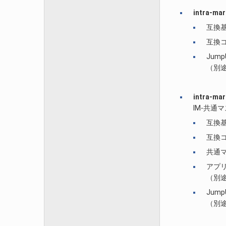
intra-
互換
互換
Jum
（別途 
intra-
IM-共
互換
互換
共通
アプ
（別
Jum
（別途 