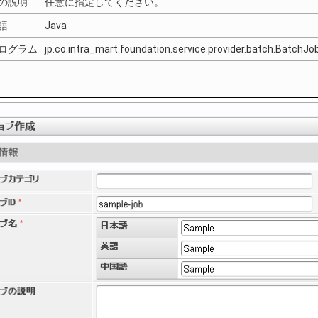
の説明
任意に指定してください。
語
Java
ログラム
jp.co.intra_mart.foundation.service.provider.batch.BatchJ