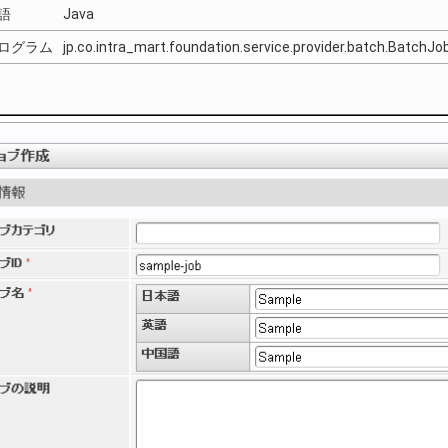
語
Java
ログラム
jp.co.intra_mart.foundation.service.provider.batch.BatchJ