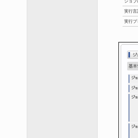
ジョブ
実行言
実行プ