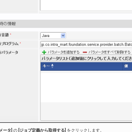
メータ]
の
[ジョブ定義から取得する]
をクリックします。