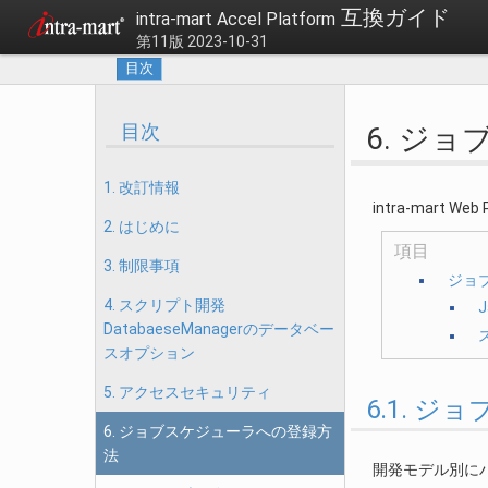
互換ガイド
intra-mart Accel Platform
第11版 2023-10-31
目次
目次
6. ジ
1. 改訂情報
intra-mar
2. はじめに
項目
3. 制限事項
ジョ
4. スクリプト開発
DatabaeseManagerのデータベー
スオプション
5. アクセスセキュリティ
6.1. ジ
6. ジョブスケジューラへの登録方
法
開発モデル別に