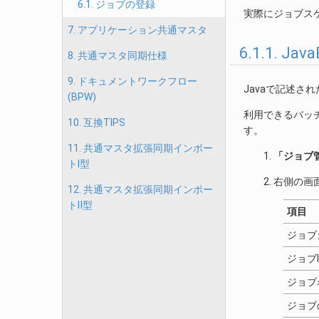
6.1. ジョブの登録
実際にジョブス
7. アプリケーション共通マスタ
6.1.1. J
8. 共通マスタ同期仕様
9. ドキュメントワークフロー
Javaで記述
(BPW)
利用できるバッ
10. 互換TIPS
す。
11. 共通マスタ拡張同期インポー
「ジョブ
トⅠ型
右側の画
12. 共通マスタ拡張同期インポー
トⅡ型
項目
ジョブ
ジョブI
ジョブ
ジョブ