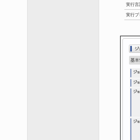
実行言
実行プ