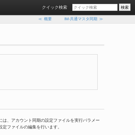
クイック検索
≪
概要
IM-共通マスタ同期
≫
には、アカウント同期の設定ファイルを実行パラメー
設定ファイルの編集を行います。