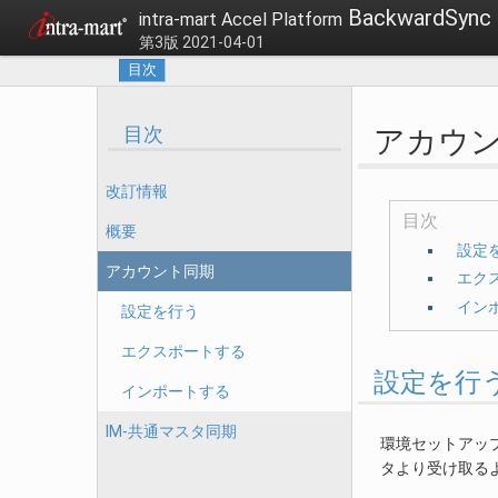
BackwardSy
intra-mart Accel Platform
第3版 2021-04-01
目次
目次
アカウ
改訂情報
目次
概要
設定
アカウント同期
エク
イン
設定を行う
エクスポートする
設定を行
インポートする
IM-共通マスタ同期
環境セットアッ
タより受け取る