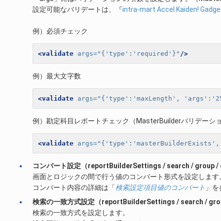
設定可能なバリデートは、『
intra-mart Accel Kaiden! Ga
例）必須チェック
<validate
args=
"{'type':'required'}"
/>
例）最大文字数
<validate
args=
"{'type':'maxLength', 'args':'2
例）勘定科目レポートチェック（MasterBuilderバリデーシ
<validate
args=
"{'type':'masterBuilderExists',
コンバート設定（reportBuilderSettings / search / group /
画面とロジックの間で行う値のコンバート形式を設定します
コンバート内容の詳細は「
検索設定項目値のコンバート
」を
検索の一致方式設定（reportBuilderSettings / search / grou
検索の一致方式を設定します。