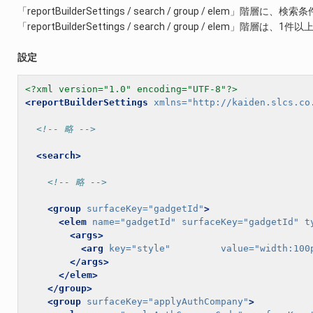
「reportBuilderSettings / search / group / elem」階
「reportBuilderSettings / search / group / elem」階
設定
<?xml version="1.0" encoding="UTF-8"?>
<reportBuilderSettings
xmlns=
"http://kaiden.slcs.co
<!-- 略 -->
<search>
<!-- 略 -->
<group
surfaceKey=
"gadgetId"
>
<elem
name=
"gadgetId"
surfaceKey=
"gadgetId"
t
<args>
<arg
key=
"style"
value=
"width:100
</args>
</elem>
</group>
<group
surfaceKey=
"applyAuthCompany"
>