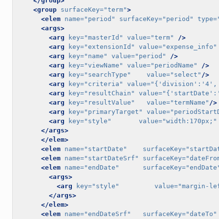
</group>
<group
surfaceKey=
"term"
>
<elem
name=
"period"
surfaceKey=
"period"
type=
<args>
<arg
key=
"masterId"
value=
"term"
/>
<arg
key=
"extensionId"
value=
"expense_info"
<arg
key=
"name"
value=
"period"
/>
<arg
key=
"viewName"
value=
"periodName"
/>
<arg
key=
"searchType"
value=
"select"
/>
<arg
key=
"criteria"
value=
"{'division':'4',
<arg
key=
"resultChain"
value=
"{'startDate':
<arg
key=
"resultValue"
value=
"termName"
/>
<arg
key=
"primaryTarget"
value=
"periodStart
<arg
key=
"style"
value=
"width:170px;"
</args>
</elem>
<elem
name=
"startDate"
surfaceKey=
"startDa
<elem
name=
"startDateSrf"
surfaceKey=
"dateFro
<elem
name=
"endDate"
surfaceKey=
"endDate
<args>
<arg
key=
"style"
value=
"margin-le
</args>
</elem>
<elem
name=
"endDateSrf"
surfaceKey=
"dateTo"