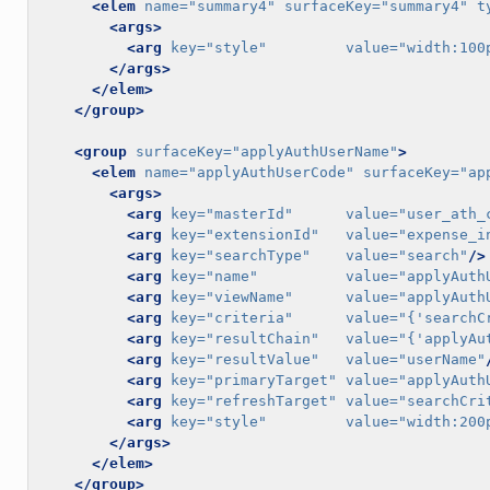
<elem
name=
"summary4"
surfaceKey=
"summary4"
t
<args>
<arg
key=
"style"
value=
"width:100
</args>
</elem>
</group>
<group
surfaceKey=
"applyAuthUserName"
>
<elem
name=
"applyAuthUserCode"
surfaceKey=
"ap
<args>
<arg
key=
"masterId"
value=
"user_ath_
<arg
key=
"extensionId"
value=
"expense_i
<arg
key=
"searchType"
value=
"search"
/>
<arg
key=
"name"
value=
"applyAuth
<arg
key=
"viewName"
value=
"applyAuth
<arg
key=
"criteria"
value=
"{'searchC
<arg
key=
"resultChain"
value=
"{'applyAu
<arg
key=
"resultValue"
value=
"userName"
<arg
key=
"primaryTarget"
value=
"applyAuth
<arg
key=
"refreshTarget"
value=
"searchCri
<arg
key=
"style"
value=
"width:200
</args>
</elem>
</group>