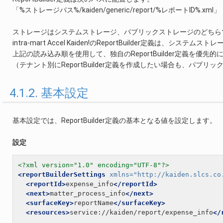
「%ストレージパス%/kaiden/generic/report/%レポートID%.xml」
ストレージはシステムストレージ、パブリックストレージのどちら
intra-mart Accel Kaiden!のReportBuilder定義は、システ
上記の読み込み順を使用して、独自のReportBuilder定義を優
（テナント別にReportBuilder定義を作成したい場合も、パブ
4.1.2. 基本設定
基本設定では、ReportBuilder定義の基本となる値を設定します。
設定
<?xml version="1.0" encoding="UTF-8"?>
<reportBuilderSettings
xmlns=
"http://kaiden.slcs.co
<reportId>
expense_info
</reportId>
<next>
matter_process_info
</next>
<surfaceKey>
reportName
</surfaceKey>
<resources>
service://kaiden/report/expense_info
</