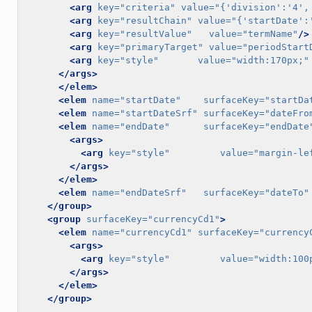
<arg
key=
"criteria"
value=
"{'division':'4',
<arg
key=
"resultChain"
value=
"{'startDate':
<arg
key=
"resultValue"
value=
"termName"
/>
<arg
key=
"primaryTarget"
value=
"periodStart
<arg
key=
"style"
value=
"width:170px;"
</args>
</elem>
<elem
name=
"startDate"
surfaceKey=
"startDa
<elem
name=
"startDateSrf"
surfaceKey=
"dateFro
<elem
name=
"endDate"
surfaceKey=
"endDate
<args>
<arg
key=
"style"
value=
"margin-le
</args>
</elem>
<elem
name=
"endDateSrf"
surfaceKey=
"dateTo"
</group>
<group
surfaceKey=
"currencyCd1"
>
<elem
name=
"currencyCd1"
surfaceKey=
"currency
<args>
<arg
key=
"style"
value=
"width:100
</args>
</elem>
</group>