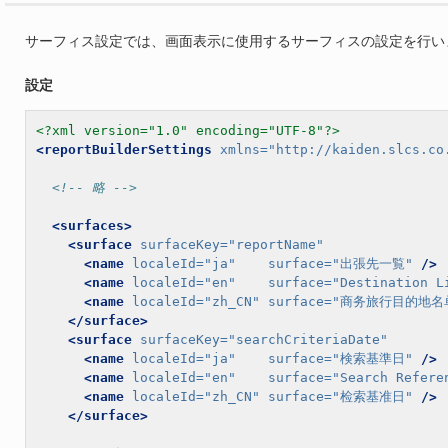
サーフィス設定では、画面表示に使用するサーフィスの設定を行い
設定
<?xml version="1.0" encoding="UTF-8"?>
<reportBuilderSettings
xmlns=
"http://kaiden.slcs.co
<!-- 略 -->
<surfaces>
<surface
surfaceKey=
"reportName"
<name
localeId=
"ja"
surface=
"出張先一覧"
/>
<name
localeId=
"en"
surface=
"Destination L
<name
localeId=
"zh_CN"
surface=
"商务旅行目的地名
</surface>
<surface
surfaceKey=
"searchCriteriaDate"
<name
localeId=
"ja"
surface=
"検索基準日"
/>
<name
localeId=
"en"
surface=
"Search Refere
<name
localeId=
"zh_CN"
surface=
"检索基准日"
/>
</surface>