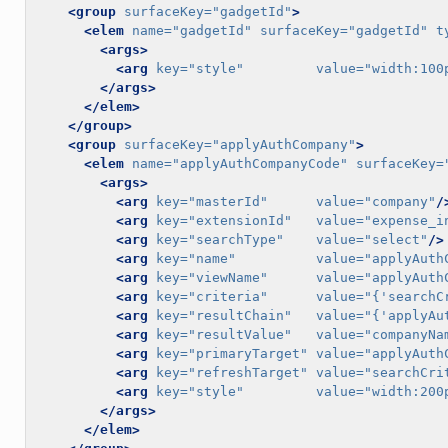
<group
surfaceKey=
"gadgetId"
>
<elem
name=
"gadgetId"
surfaceKey=
"gadgetId"
t
<args>
<arg
key=
"style"
value=
"width:100
</args>
</elem>
</group>
<group
surfaceKey=
"applyAuthCompany"
>
<elem
name=
"applyAuthCompanyCode"
surfaceKey=
<args>
<arg
key=
"masterId"
value=
"company"
/
<arg
key=
"extensionId"
value=
"expense_i
<arg
key=
"searchType"
value=
"select"
/>
<arg
key=
"name"
value=
"applyAuth
<arg
key=
"viewName"
value=
"applyAuth
<arg
key=
"criteria"
value=
"{'searchC
<arg
key=
"resultChain"
value=
"{'applyAu
<arg
key=
"resultValue"
value=
"companyNa
<arg
key=
"primaryTarget"
value=
"applyAuth
<arg
key=
"refreshTarget"
value=
"searchCri
<arg
key=
"style"
value=
"width:200
</args>
</elem>