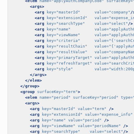
<elem
name=
"applyAuthCompanyCode"
surfaceKey=
<args>
<arg
key=
"masterId"
value=
"company"
/
<arg
key=
"extensionId"
value=
"expense_i
<arg
key=
"searchType"
value=
"select"
/>
<arg
key=
"name"
value=
"applyAuth
<arg
key=
"viewName"
value=
"applyAuth
<arg
key=
"criteria"
value=
"{'searchC
<arg
key=
"resultChain"
value=
"{'applyAu
<arg
key=
"resultValue"
value=
"companyNa
<arg
key=
"primaryTarget"
value=
"applyAuth
<arg
key=
"refreshTarget"
value=
"searchCri
<arg
key=
"style"
value=
"width:200
</args>
</elem>
</group>
<group
surfaceKey=
"term"
>
<elem
name=
"period"
surfaceKey=
"period"
type=
<args>
<arg
key=
"masterId"
value=
"term"
/>
<arg
key=
"extensionId"
value=
"expense_info"
<arg
key=
"name"
value=
"period"
/>
<arg
key=
"viewName"
value=
"periodName"
/>
<arg
key=
"searchType"
value=
"select"
/>