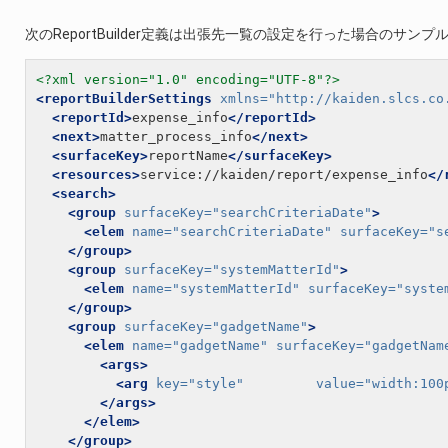
次のReportBuilder定義は出張先一覧の設定を行った場合のサンプ
<?xml version="1.0" encoding="UTF-8"?>
<reportBuilderSettings
xmlns=
"http://kaiden.slcs.co
<reportId>
expense_info
</reportId>
<next>
matter_process_info
</next>
<surfaceKey>
reportName
</surfaceKey>
<resources>
service://kaiden/report/expense_info
</
<search>
<group
surfaceKey=
"searchCriteriaDate"
>
<elem
name=
"searchCriteriaDate"
surfaceKey=
"s
</group>
<group
surfaceKey=
"systemMatterId"
>
<elem
name=
"systemMatterId"
surfaceKey=
"syste
</group>
<group
surfaceKey=
"gadgetName"
>
<elem
name=
"gadgetName"
surfaceKey=
"gadgetNam
<args>
<arg
key=
"style"
value=
"width:100
</args>
</elem>
</group>