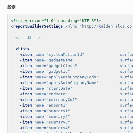
設定
<?xml version="1.0" encoding="UTF-8"?>
<reportBuilderSettings
xmlns=
"http://kaiden.slcs.co
<!-- 略 -->
<list>
<item
name=
"systemMatterId"
surfa
<item
name=
"gadgetName"
surfa
<item
name=
"gadgetClass"
surfa
<item
name=
"gadgetId"
surfa
<item
name=
"applyAuthCompanyCode"
surfa
<item
name=
"applyAuthCompanyName"
surfa
<item
name=
"startDate"
surfa
<item
name=
"endDate"
surfa
<item
name=
"currencyCd1"
surfa
<item
name=
"amount1"
surfa
<item
name=
"summary1"
surfa
<item
name=
"summary2"
surfa
<item
name=
"summary3"
surfa
<item
name=
"summary4"
surfa