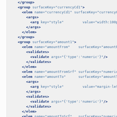
</group>
<group
surfaceKey=
"currencyCd1"
>
<elem
name=
"currencyCd1"
surfaceKey=
"currency
<args>
<arg
key=
"style"
value=
"width:100
</args>
</elem>
</group>
<group
surfaceKey=
"amount1"
>
<elem
name=
"amountFrom"
surfaceKey=
"amount
<validates>
<validate
args=
"{'type':'numeric'}"
/>
</validates>
</elem>
<elem
name=
"amountFromSrf"
surfaceKey=
"numeri
<elem
name=
"amountTo"
surfaceKey=
"amount
<args>
<arg
key=
"style"
value=
"margin-le
</args>
<validates>
<validate
args=
"{'type':'numeric'}"
/>
</validates>
</elem>
<elem
name=
"amountToSrf"
surfaceKey=
"numeri