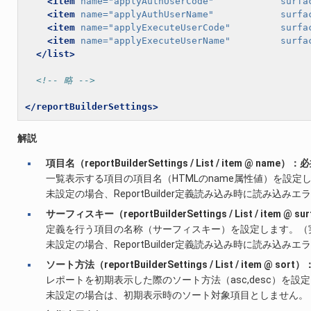
<item
name=
"applyAuthUserCode"
surfa
<item
name=
"applyAuthUserName"
surfa
<item
name=
"applyExecuteUserCode"
surfa
<item
name=
"applyExecuteUserName"
surfa
</list>
<!-- 略 -->
</reportBuilderSettings>
解説
項目名（reportBuilderSettings / List / item @ name）：
一覧表示する項目の項目名（HTMLのname属性値）を設定
未設定の場合、ReportBuilder定義読み込み時に読み込み
サーフィスキー（reportBuilderSettings / List / item @ 
定義を行う項目の名称（サーフィスキー）を設定します。（
未設定の場合、ReportBuilder定義読み込み時に読み込み
ソート方法（reportBuilderSettings / List / item @ sor
レポートを初期表示した際のソート方法（asc,desc）を設
未設定の場合は、初期表示時のソート対象項目としません。