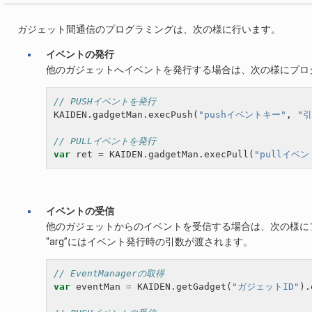
ガジェット間通信のプログラミングは、次の様に行います。
イベントの発行
他のガジェットへイベントを発行する場合は、次の様にプロ
// PUSHイベントを発行
KAIDEN
.
gadgetMan
.
execPush
(
"pushイベントキー"
,
"引
// PULLイベントを発行
var
ret
=
KAIDEN
.
gadgetMan
.
execPull
(
"pullイベ
イベントの受信
他のガジェットからのイベントを受信する場合は、次の様に
“arg”にはイベント発行時の引数が渡されます。
// EventManagerの取得
var
eventMan
=
KAIDEN
.
getGadget
(
"ガジェットID"
).