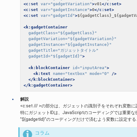
<c:set
var=
"gadgetVariation"
>
v01
</c:set>
<c:set
var=
"gadgetInstance"
>
0
</c:set>
<c:set
var=
"gadgetId"
>
${gadgetClass}_${gadgetV
<k:gadgetContainer
gadgetClass=
"${gadgetClass}"
gadgetVariation=
"${gadgetVariation}"
gadgetInstance=
"${gadgetInstance}"
gadgetTitle=
"ガジェットタイトル"
gadgetId=
"${gadgetId}"
>
<k:blockContainer
id=
"inputArea"
>
<k:text
name=
"textbox"
mode=
"0"
/>
</k:blockContainer>
</k:gadgetContainer>
解説
<c:set /// >の部分は、ガジェットの識別子をそれぞれ変
特にガジェットIDは、JavaScriptのコーディングでは重
”${gadgetId}”のコーディングだけで済むよう変数に設定
コラム