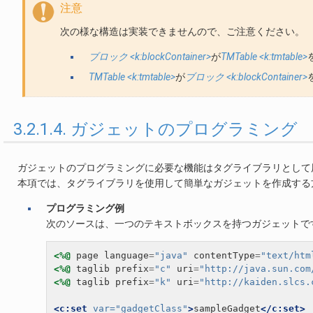
注意
次の様な構造は実装できませんので、ご注意ください。
ブロック <k:blockContainer>
が
TMTable <k:tmtable>
TMTable <k:tmtable>
が
ブロック <k:blockContainer>
3.2.1.4. ガジェットのプログラミング
ガジェットのプログラミングに必要な機能はタグライブラリとして
本項では、タグライブラリを使用して簡単なガジェットを作成する
プログラミング例
次のソースは、一つのテキストボックスを持つガジェットで
<%@
page
language
=
"java"
contentType
=
"text/htm
<%@
taglib
prefix
=
"c"
uri
=
"http://java.sun.com
<%@
taglib
prefix
=
"k"
uri
=
"http://kaiden.slcs.
<c:set
var=
"gadgetClass"
>
sampleGadget
</c:set>