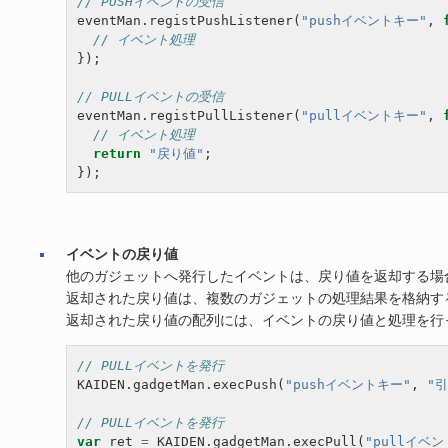
// PUSHイベントの受信
eventMan
.
registPushListener
(
"pushイベントキー"
,
// イベント処理
});
// PULLイベントの受信
eventMan
.
registPullListener
(
"pullイベントキー"
,
// イベント処理
return
"戻り値"
;
});
イベントの戻り値
他のガジェットへ発行したイベントは、戻り値を返却する場
返却された戻り値は、複数のガジェットの処理結果を格納す
返却された戻り値の配列には、イベントの戻り値と処理を行
// PULLイベントを発行
KAIDEN
.
gadgetMan
.
execPush
(
"pushイベントキー"
,
"引
// PULLイベントを発行
var
ret
=
KAIDEN
.
gadgetMan
.
execPull
(
"pullイベ