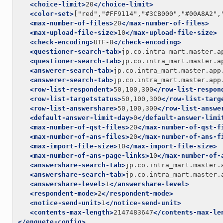
<choice-limit>
20
</choice-limit>
<color-set>
["red","#FF9114","#3CB000","#00A8A2",
<max-number-of-files>
20
</max-number-of-files>
<max-upload-file-size>
10
</max-upload-file-size>
<check-encoding>
UTF-8
</check-encoding>
<questioner-search-tab>
jp.co.intra_mart.master.a
<questioner-search-tab>
jp.co.intra_mart.master.a
<answerer-search-tab>
jp.co.intra_mart.master.app
<answerer-search-tab>
jp.co.intra_mart.master.app
<row-list-respondent>
50,100,300
</row-list-respon
<row-list-targetstatus>
50,100,300
</row-list-targ
<row-list-answershare>
50,100,300
</row-list-answe
<default-answer-limit-day>
0
</default-answer-limi
<max-number-of-qst-files>
20
</max-number-of-qst-f
<max-number-of-ans-files>
20
</max-number-of-ans-f
<max-import-file-size>
10
</max-import-file-size>
<max-number-of-ans-page-links>
10
</max-number-of-
<answershare-search-tab>
jp.co.intra_mart.master.
<answershare-search-tab>
jp.co.intra_mart.master.
<answershare-level>
1
</answershare-level>
<respondent-mode>
2
</respondent-mode>
<notice-send-unit>
1
</notice-send-unit>
<contents-max-length>
2147483647
</contents-max-le
</enquete-config>