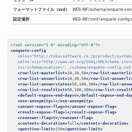
フォーマットファイル（xsd）
WEB-INF/schema/enquete-conf
設定場所
WEB-INF/conf/enquete-config.
<?xml version="1.0" encoding="UTF-8"?>
<enquete-config
xmlns=
"http://tokaisoftware.co.jp/product/system
xmlns:xsi=
"http://www.w3.org/2001/XMLSchema-inst
xsi:schemaLocation=
"../schema/enquete-config.xsd
<row-list-masterlist>
10,30,50
</row-list-masterli
<row-list-answerlist>
10,30,50
</row-list-answerli
<row-list-answerstatus>
50,100,300
</row-list-answ
<row-list-resultlist>
50,100,300
</row-list-result
<default-expose-end-day>
0
</default-expose-end-da
<use-anonymity>
1
</use-anonymity>
<answer-expose-flag>
0
</answer-expose-flag>
<result-expose-flag>
1
</result-expose-flag>
<reanswer-flag>
0
</reanswer-flag>
<contents-decoration>
full
</contents-decoration>
<question-limit>
150
</question-limit>