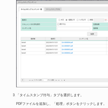
「タイムスタンプ付与」タブを選択します。
PDFファイルを追加し、「処理」ボタンをクリックします。