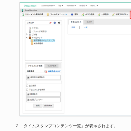
「タイムスタンプコンテンツ一覧」が表示されます。