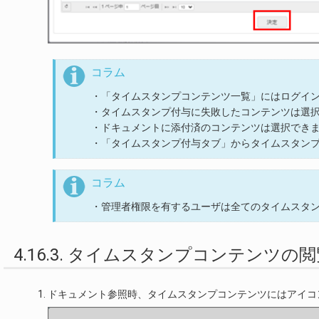
コラム
・「タイムスタンプコンテンツ一覧」にはログイ
・タイムスタンプ付与に失敗したコンテンツは選
・ドキュメントに添付済のコンテンツは選択でき
・「タイムスタンプ付与タブ」からタイムスタン
コラム
・管理者権限を有するユーザは全てのタイムスタ
4.16.3. タイムスタンプコンテンツの
ドキュメント参照時、タイムスタンプコンテンツにはアイコ