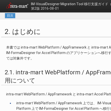
IM-VisualDesigner Migration Tool
移行支援ガイド（
第2版 2016-08-01
目次
2. はじめに
本書では intra-mart WebPlatform / AppFramework と intra
IM-FormaDesigner for Accel Platform のアプ
ては対象外です。
2.1. intra-mart WebPlatform / AppFr
用について
intra-mart WebPlatform / AppFramework と intra-mart Acc
intra-mart WebPlatform / AppFramework 上では、 I
Platform 上で IM-FormaDesigner for Accel 