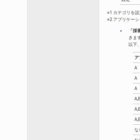
※1 カテゴリ
※2 アプリケ
「採
きま
以下
ア
A
A
A
A,
A,
A,
な