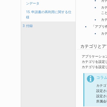
カ
ンデータ
カ
15. 申請書の再利用に関する仕
こ
様
カ
3. 付録
「アプリ
カ
カテゴリとア
アプリケーショ
カテゴリを設定
カテゴリを設定
コラ
カテゴ
設定さ
設定さ
所属会