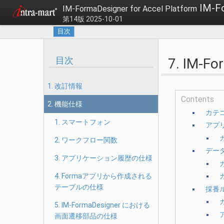
IM-F
IM-FormaDesigner for Accel Platform
第14版 2025-10-01
目次
目次
7. IM
1. 改訂情報
Contents
2. 機能仕様
カテ
1. スマートフォン
アプ
2. ワークフロー関数
デー
3. アプリケーション履歴の仕様
4. Formaアプリから作成される
テーブルの仕様
採番
5. IM-FormaDesigner における
画面遷移部品の仕様