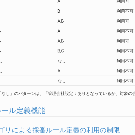
A
利用可
B
利用不可
A,B
利用可
B
A
利用不可
B
A,B
利用可
B
B,C
利用不可
し
なし
利用不可
し
A
利用不可
なし
利用不可
「なし」のパターンは、「管理会社設定：ありとなっているが、対象の
採番ルール定義機能
. カテゴリによる採番ルール定義の利用の制限