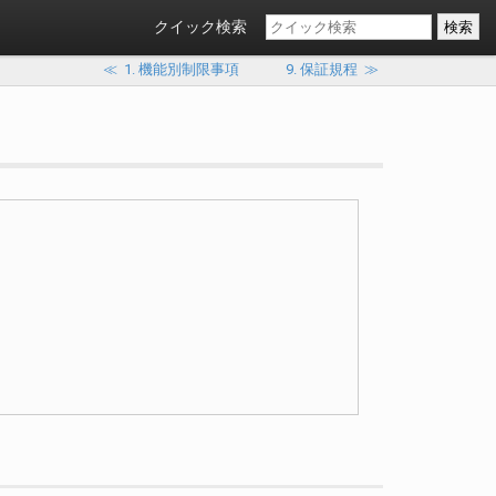
クイック検索
≪
1. 機能別制限事項
9. 保証規程
≫