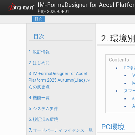
IM-FormaDesigner for Accel Pl
初版 2026-04-01
目次
目次
2. 環
1. 改訂情報
Contents
2. はじめに
PC環
3. IM-FormaDesigner for Accel
W
Platform 2025 Autumn(Lilac) か
M
らの変更点
スマ
4. 機能一覧
A
5. システム要件
6. 検証済み環境
PC環境
7. サードパーティ ライセンス一覧