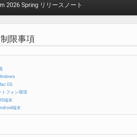
atform 2026 Spring リリースノート
境別制限事項
境
indows
ac OS
ートフォン環境
iOS端末
ndroid端末