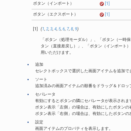
ボタン（インポート）
[1]
ボタン（エクスポート）
[1]
[1]
(
1
,
2
,
3
,
4
,
5
,
6
,
7
,
8
,
9
)
「ボタン（処理モーダル）」、「ボタン（一時保
タン（直接差戻し）」、「ボタン（インポート）」
用いただけます。
追加
セレクトボックスで選択した画面アイテムを追加で
ソート
追加済みの画面アイテムの順番をドラッグ＆ドロッ
セパレータ
有効にするとボタンの隣にセパレータが表示されま
ボタン表示「左側」の場合は、有効にしたボタンの
ボタン表示「右側」の場合は、有効にしたボタンの
設定
画面アイテムのプロパティを表示します。