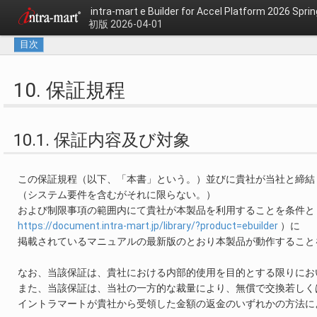
intra-mart e Builder for Accel Platform 2026
初版 2026-04-01
目次
10. 保証規程
10.1. 保証内容及び対象
この保証規程（以下、「本書」という。）並びに貴社が当社と締結
（システム要件を含むがそれに限らない。）
および制限事項の範囲内にて貴社が本製品を利用することを条件と
https://document.intra-mart.jp/library/?product=ebuilder
）に
掲載されているマニュアルの最新版のとおり本製品が動作すること
なお、当該保証は、貴社における内部的使用を目的とする限りにお
また、当該保証は、当社の一方的な裁量により、無償で交換若しく
イントラマートが貴社から受領した金額の返金のいずれかの方法に